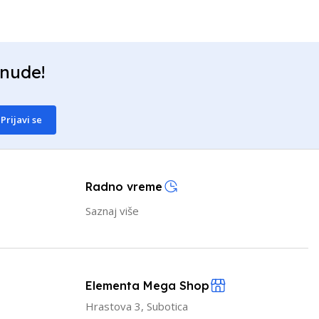
onude!
Prijavi se
Radno vreme
Saznaj više
Elementa Mega Shop
Hrastova 3, Subotica