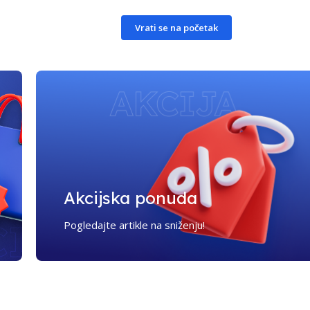
Vrati se na početak
Akcijska ponuda
Pogledajte artikle na sniženju!