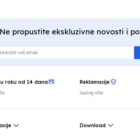
Ne propustite ekskluzivne novosti i p
 u roku od 14 dana
Reklamacije
iše
Saznaj više
acije
Download