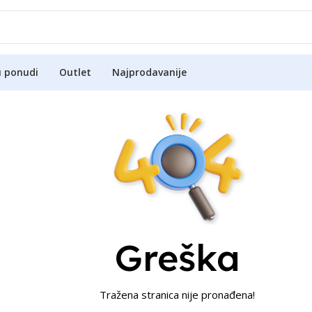
u ponudi
Outlet
Najprodavanije
Greška
Tražena stranica nije pronađena!