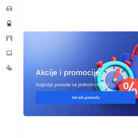
Akcije i promocije
Najbolje ponude na jednom mestu
Istraži ponudu