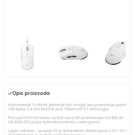
Opis proizvoda
Višenamenski Tri-Mode gejmerski miš omogućava povezivanje putem
USB kabla, 2.4 GHz bežične veze i Bluetooth 5.1 tehnologije
Precizan PAV3104 senzor sa šest nivoa DPI podešavanja (od 800 do
čak 8000 DPI) pruža optimalnu kontrolu u svim igrama
Lagan i udoban – sa samo 59 g i kompaktnim dimenzijama (123 × 63 ×
39 mm) idealan je za duže sesije bez zamora