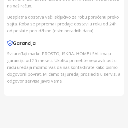
na naš račun.
Barkod
6939119080051
Besplatna dostava važi isključivo za robu poručenu preko
sajta. Roba se priprema i predaje dostavi u roku od 24h
od poslate porudžbine (osim neradnih dana).
Garancija
Svi uređaji marke PROSTO, ISKRA, HOME i SAL imaju
garanciju od 25 meseci. Ukoliko primetite nepravilnost u
radu uređaja molimo Vas da nas kontaktirate kako bismo
dogovorili povrat. Mi ćemo taj uređaj proslediti u servis, a
odgovor servisa javiti Vama.