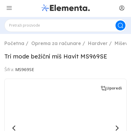
Početna
Oprema za računare
Hardver
Miševi
Tri mode bežični miš Havit MS969SE
Šifra:
MS969SE
Uporedi