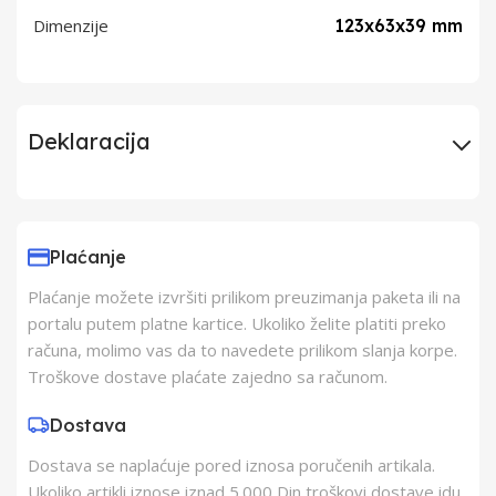
Dimenzije
123x63x39 mm
Deklaracija
Uvoznik
Typhon Trade
Electronics Doo
Plaćanje
Plaćanje možete izvršiti prilikom preuzimanja paketa ili na
Proizvođač
Typhon Trade
portalu putem platne kartice. Ukoliko želite platiti preko
Electronics Doo
računa, molimo vas da to navedete prilikom slanja korpe.
Troškove dostave plaćate zajedno sa računom.
Zemlja Porekla
Kina
Dostava
Dostava se naplaćuje pored iznosa poručenih artikala.
Zemlja Uvoza
Kina
Ukoliko artikli iznose iznad 5.000 Din troškovi dostave idu