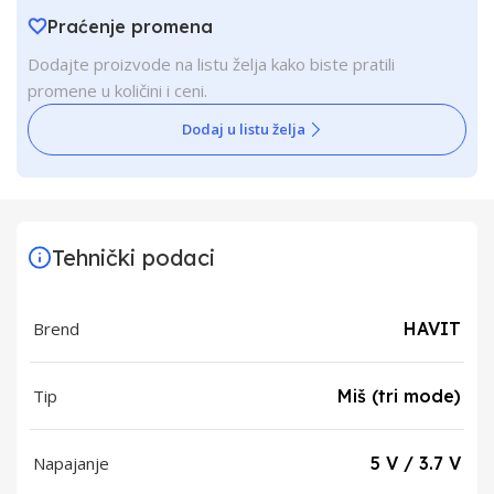
Praćenje promena
Dodajte proizvode na listu želja kako biste pratili
promene u količini i ceni.
Dodaj u listu želja
Tehnički podaci
Brend
HAVIT
Tip
Miš (tri mode)
Napajanje
5 V / 3.7 V