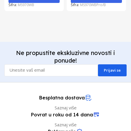
Šifra:
MS970WB
Šifra:
MS970WBPro/B
Ne propustite ekskluzivne novosti i
ponude!
Prijavi se
Besplatna dostava
Saznaj više
Povrat u roku od 14 dana
Saznaj više