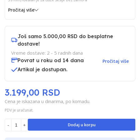
Pročitaj više
Još samo
5.000,00 RSD
do besplatne
dostave!
Vreme dostave: 2 - 5 radnih dana
Povrat u roku od 14 dana
Pročitaj više
Artikal je dostupan.
3.199,00 RSD
Cena je iskazana u dinarima, po komadu.
PDV je uračunat.
Dodaj u korpu
-
+