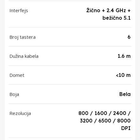
Interfejs
Žično + 2.4 GHz +
bežično 5.1
Broj tastera
6
Dužina kabela
1.6 m
Domet
<10 m
Boja
Bela
Rezolucija
800 / 1600 / 2400 /
3200 / 6500 / 8000
DPI