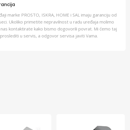
ancija
eđaji marke PROSTO, ISKRA, HOME i SAL imaju garanciju od
eci. Ukoliko primetite nepravilnost u radu uređaja molimo
 nas kontaktirate kako bismo dogovorili povrat. Mi ćemo taj
proslediti u servis, a odgovor servisa javiti Vama.