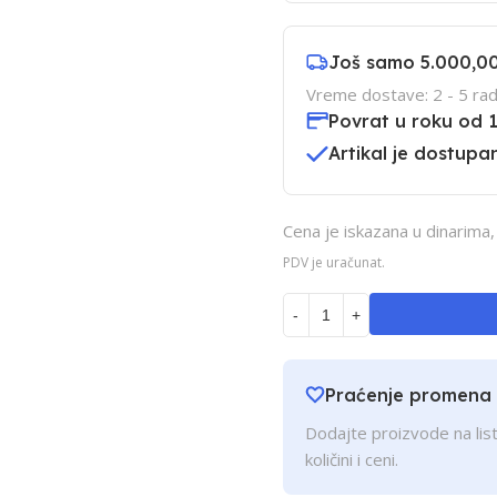
Još samo
5.000,0
Vreme dostave: 2 - 5 rad
Povrat u roku od 
Artikal je dostupan
Cena je iskazana u dinarima
PDV je uračunat.
-
+
Praćenje promena
Dodajte proizvode na list
količini i ceni.