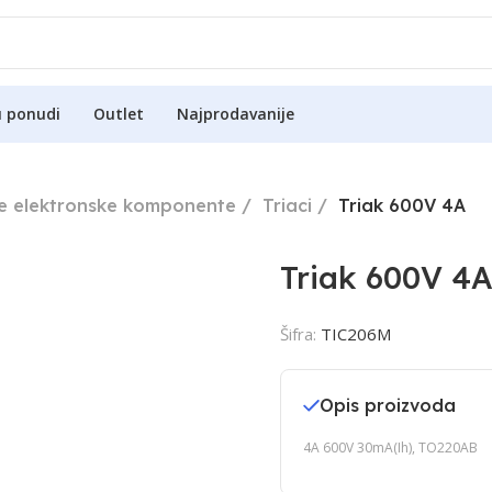
u ponudi
Outlet
Najprodavanije
ne elektronske komponente
Triaci
Triak 600V 4A
Triak 600V 4
Šifra:
TIC206M
Opis proizvoda
4A 600V 30mA(Ih), TO220AB