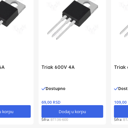
6A
Triak 600V 4A
Triak
Dostupno
Dos
69,00 RSD
109,00
u korpu
Dodaj u korpu
Šifra:
BT136-600
Šifra:
BT