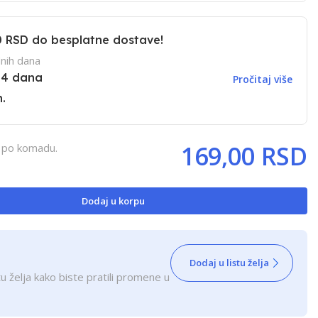
0 RSD
do besplatne dostave!
nih dana
14 dana
Pročitaj više
.
169,00 RSD
, po komadu.
Dodaj u korpu
Dodaj u listu želja
u želja kako biste pratili promene u