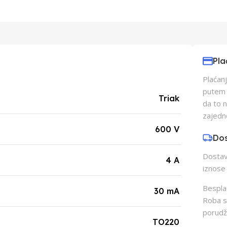
Pla
Plaćanj
putem p
Triak
da to 
zajedn
600 V
Do
Dostava
4 A
iznose 
Besplat
30 mA
Roba s
porudž
TO220