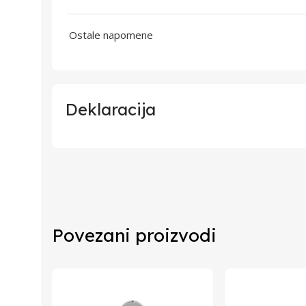
Ostale napomene
Deklaracija
Uvoznik
Proizvođač
Povezani proizvodi
Zemlja Porekla
Zemlja Uvoza