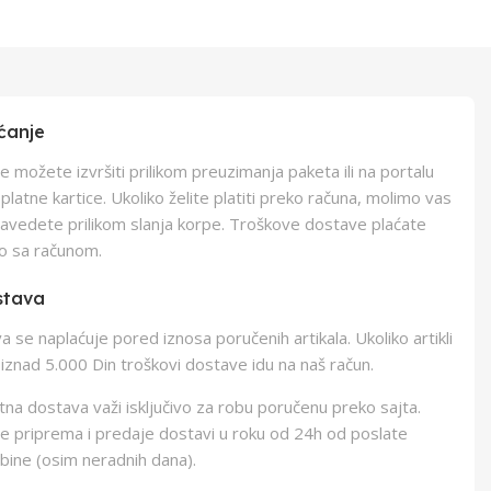
ćanje
e možete izvršiti prilikom preuzimanja paketa ili na portalu
latne kartice. Ukoliko želite platiti preko računa, molimo vas
navedete prilikom slanja korpe. Troškove dostave plaćate
o sa računom.
stava
 se naplaćuje pored iznosa poručenih artikala. Ukoliko artikli
iznad 5.000 Din troškovi dostave idu na naš račun.
na dostava važi isključivo za robu poručenu preko sajta.
e priprema i predaje dostavi u roku od 24h od poslate
bine (osim neradnih dana).