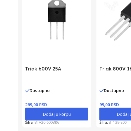
Triak 600V 25A
Triak 800V 1
Dostupno
Dostupno
269,00 RSD
99,00 RSD
Dodaj u korpu
Dodaj 
Šifra:
BTA26-600BRG
Šifra:
BT139-800