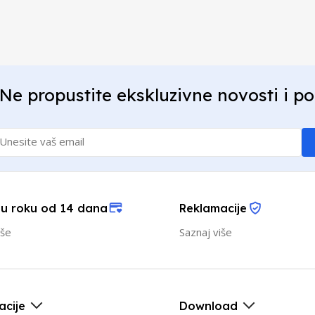
Ne propustite ekskluzivne novosti i p
 u roku od 14 dana
Reklamacije
iše
Saznaj više
acije
Download