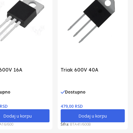
 600V 16A
Triak 600V 40A
tupno
Dostupno
 RSD
479,00 RSD
Dodaj u korpu
Dodaj u korpu
A16/600
Šifra:
BTA41/600B