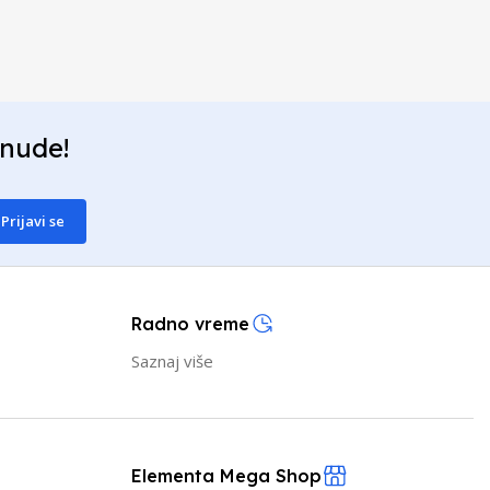
onude!
Prijavi se
Radno vreme
Saznaj više
Elementa Mega Shop