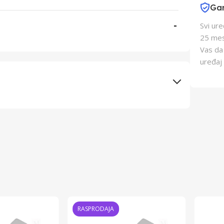
Gar
-
Svi ur
25 mes
Vas da
uređaj 
Elementa d.o.o., Subotica
Schwick p+c gmbh
Kina
Kina
RASPRODAJA