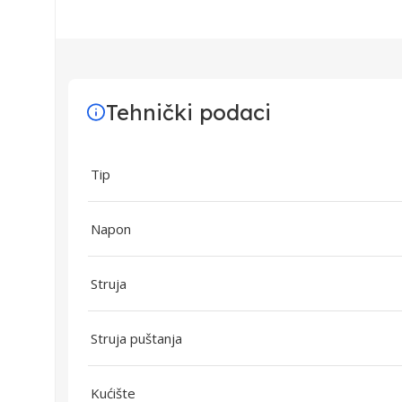
Tehnički podaci
Tip
Napon
Struja
Struja puštanja
Kućište