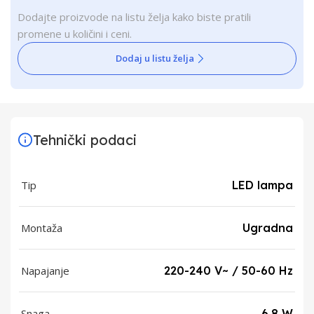
Dodajte proizvode na listu želja kako biste pratili
promene u količini i ceni.
Dodaj u listu želja
Tehnički podaci
Tip
LED lampa
Montaža
Ugradna
Napajanje
220-240 V~ / 50-60 Hz
Snaga
6.8 W