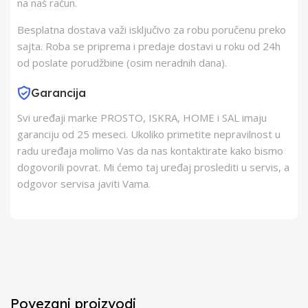
na naš račun.
Besplatna dostava važi isključivo za robu poručenu preko
sajta. Roba se priprema i predaje dostavi u roku od 24h
od poslate porudžbine (osim neradnih dana).
Garancija
Svi uređaji marke PROSTO, ISKRA, HOME i SAL imaju
garanciju od 25 meseci. Ukoliko primetite nepravilnost u
radu uređaja molimo Vas da nas kontaktirate kako bismo
dogovorili povrat. Mi ćemo taj uređaj proslediti u servis, a
odgovor servisa javiti Vama.
Povezani proizvodi