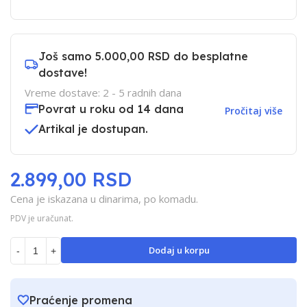
Još samo
5.000,00 RSD
do besplatne
dostave!
Vreme dostave: 2 - 5 radnih dana
Povrat u roku od 14 dana
Pročitaj više
Artikal je dostupan.
2.899,00 RSD
Cena je iskazana u dinarima, po komadu.
PDV je uračunat.
Dodaj u korpu
-
+
Praćenje promena