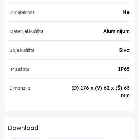
Dimabilnost
Ne
Materijal kućišta
Aluminijum
Boja kućišta
Siva
IP zaštita
IP65
Dimenzije
(D) 176 x (V) 62 x (Š) 63
mm
Download