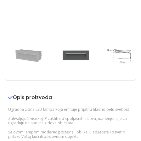
Opis proizvoda
Ugradna zidna LED lampa koja emituje prijatnu hladno belu svetlost
Zahvaljujući visokoj IP zaštiti od spoljašnih uslova, namenjena je za
ugradnju na spoljne zidove objekata
Sa ovom lampom modernog dizajna i oblika, ulepšaćete i osvetliti
prilaze Vašoj kući ili poslovnom objektu