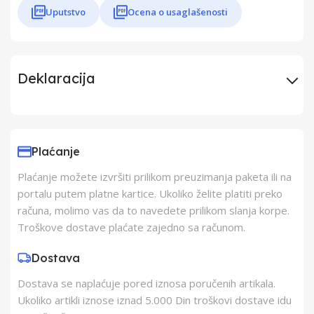
Uputstvo
Ocena o usaglašenosti
Deklaracija
Uvoznik
BB Link
Plaćanje
Proizvođač
Yuyao Junmeng
Plaćanje možete izvršiti prilikom preuzimanja paketa ili na
Electric Co., Ltd.
portalu putem platne kartice. Ukoliko želite platiti preko
računa, molimo vas da to navedete prilikom slanja korpe.
Zemlja Porekla
Kina
Troškove dostave plaćate zajedno sa računom.
Dostava
Zemlja Uvoza
Kina
Dostava se naplaćuje pored iznosa poručenih artikala.
Ukoliko artikli iznose iznad 5.000 Din troškovi dostave idu
Barkod
8605043215217