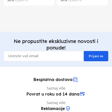
Šifra:
L2830-13
Šifra:
L2930-13
Ne propustite ekskluzivne novosti i
ponude!
Prijavi se
Besplatna dostava
Saznaj više
Povrat u roku od 14 dana
Saznaj više
Reklamacije