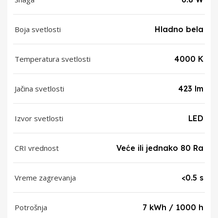
Boja svetlosti
Hladno bela
Temperatura svetlosti
4000 K
Jačina svetlosti
423 lm
Izvor svetlosti
LED
CRI vrednost
Veće ili jednako 80 Ra
Vreme zagrevanja
<0.5 s
Potrošnja
7 kWh / 1000 h