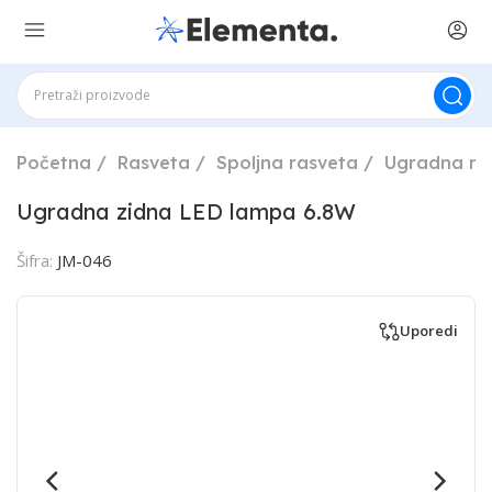
Početna
Rasveta
Spoljna rasveta
Ugradna ra
Ugradna zidna LED lampa 6.8W
Šifra:
JM-046
Uporedi