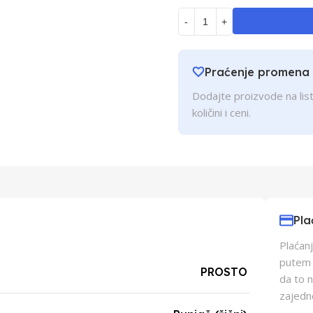
-
+
Praćenje promena
Dodajte proizvode na list
količini i ceni.
Pla
Plaćanj
putem p
PROSTO
da to 
zajedn