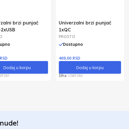
zalni brzi punjač
Univerzalni brzi punjač
+2xUSB
1xQC
O
PROSTO
tupno
Dostupno
 RSD
469,00 RSD
Dodaj u korpu
Dodaj u korpu
BP381
Šifra:
USBP380
onude!