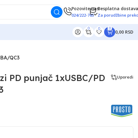
Pozovite nas
Besplatna dostav
024/222-765
Za porudžbine preko
0
0
0
0,00 RSD
USBA/QC3
rzi PD punjač 1xUSBC/PD
Uporedi
3