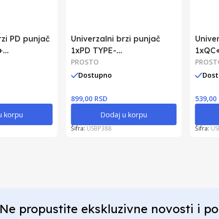
rzi PD punjač
Univerzalni brzi punjač
Univer
+
1xPD TYPE-
1xQC
C+1xQC+2xUSB
PROSTO
PROST
Dostupno
Dos
899,00 RSD
539,00
u korpu
Dodaj u korpu
Šifra:
USBP388
Šifra:
US
Ne propustite ekskluzivne novosti i p