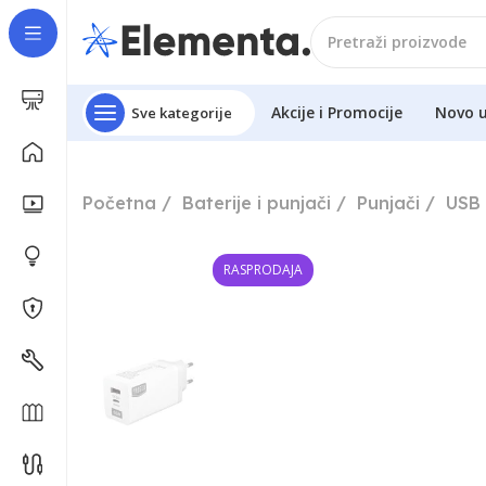
Akcije i Promocije
Novo 
Sve kategorije
Početna
Baterije i punjači
Punjači
USB 
RASPRODAJA