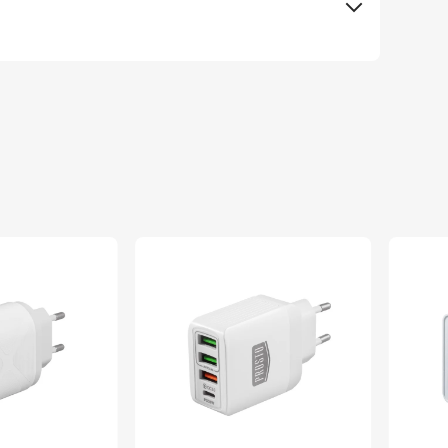
Elementa d.o.o., Subotica
ELEMENTA d.o.o.
Kina
Kina
8605043303525