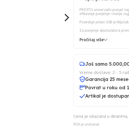
PROSTO univerzalni punjač na
efikasnije punjenje i manje z
Poseduje jedan USB priključak 
Za punjenje akumulatora pren
Pročitaj više
Još samo
5.000,0
Vreme dostave: 2 - 5 rad
Garancija 25 mese
Povrat u roku od 
Artikal je dostupan
Cena je iskazana u dinarima
PDV je uračunat.