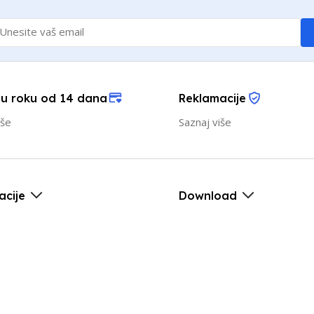
 u roku od 14 dana
Reklamacije
iše
Saznaj više
acije
Download