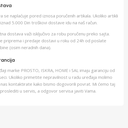
stava
 se naplaćuje pored iznosa poručenih artikala. Ukoliko artikli
iznad 5.000 Din troškovi dostave idu na naš račun.
na dostava važi isključivo za robu poručenu preko sajta.
e priprema i predaje dostavi u roku od 24h od poslate
bine (osim neradnih dana).
ancija
eđaji marke PROSTO, ISKRA, HOME i SAL imaju garanciju od
eci. Ukoliko primetite nepravilnost u radu uređaja molimo
 nas kontaktirate kako bismo dogovorili povrat. Mi ćemo taj
proslediti u servis, a odgovor servisa javiti Vama.