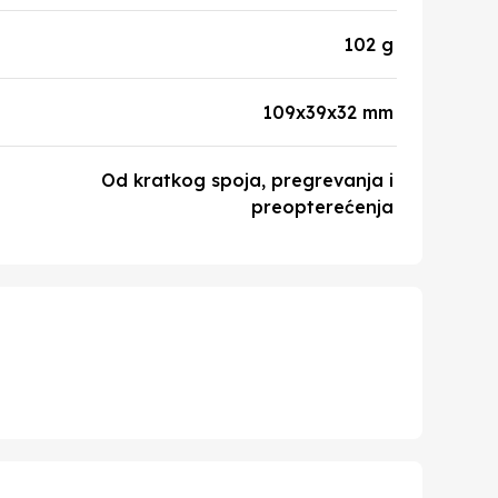
102 g
109x39x32 mm
Od kratkog spoja, pregrevanja i
preopterećenja