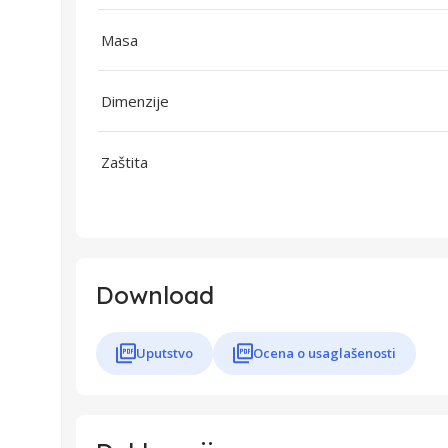
Masa
Dimenzije
Zaštita
Download
Uputstvo
Ocena o usaglašenosti