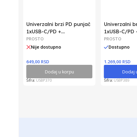
Univerzalni brzi PD punjač
Univerzalni b
1xUSB-C/PD +
1xUSB-C/PD 
1xUSBA/QC3
PROSTO
1xUSBA/QC3
PROSTO
Nije dostupno
Dostupno
649,00 RSD
1.269,00 RSD
Dodaj u korpu
Dodaj 
Šifra:
USBP370
Šifra:
USBP389