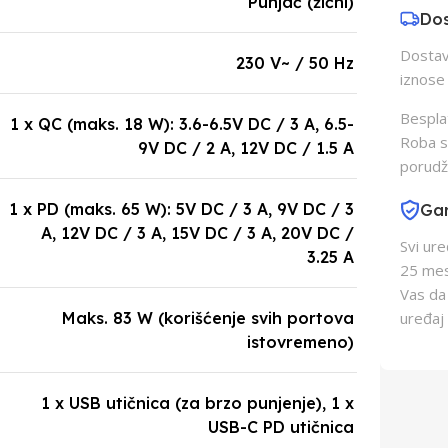
Punjač (žični)
Do
Dostava
230 V~ / 50 Hz
iznose 
Besplat
1 x QC (maks. 18 W): 3.6-6.5V DC / 3 A, 6.5-
Roba s
9V DC / 2 A, 12V DC / 1.5 A
porudž
1 x PD (maks. 65 W): 5V DC / 3 A, 9V DC / 3
Gar
A, 12V DC / 3 A, 15V DC / 3 A, 20V DC /
Svi ur
3.25 A
25 mes
Vas da
Maks. 83 W (korišćenje svih portova
uređaj 
istovremeno)
1 x USB utičnica (za brzo punjenje), 1 x
USB-C PD utičnica