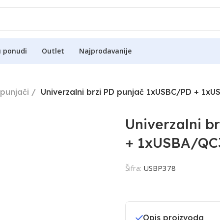
u ponudi
Outlet
Najprodavanije
punjači
Univerzalni brzi PD punjač 1xUSBC/PD + 1x
Univerzalni b
+ 1xUSBA/QC
Šifra:
USBP378
Opis proizvoda