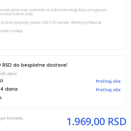
jnovije generacije zasnovan na GaN technologiji koja omogućava
agrevanje tokom rada
za brzo punjenje i jedan USB-C PD (power delivery) priključak
osnih uređaja
0 RSD
do besplatne dostave!
nih dana
ci
Pročitaj više
14 dana
Pročitaj više
.
1.969,00 RSD
, po komadu.