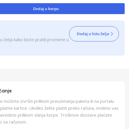
Dodaj u korpu
Dodaj u listu želja
u želja kako biste pratili promene u
ćanje
e možete izvršiti prilikom preuzimanja paketa ili na portalu
latne kartice. Ukoliko želite platiti preko računa, molimo vas
navedete prilikom slanja korpe. Troškove dostave plaćate
o sa računom.