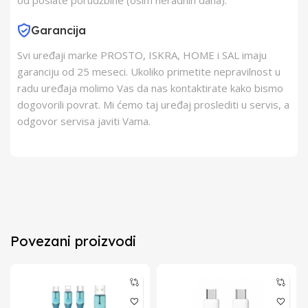
od poslate porudžbine (osim neradnih dana).
Garancija
Svi uređaji marke PROSTO, ISKRA, HOME i SAL imaju
garanciju od 25 meseci. Ukoliko primetite nepravilnost u
radu uređaja molimo Vas da nas kontaktirate kako bismo
dogovorili povrat. Mi ćemo taj uređaj proslediti u servis, a
odgovor servisa javiti Vama.
Povezani proizvodi