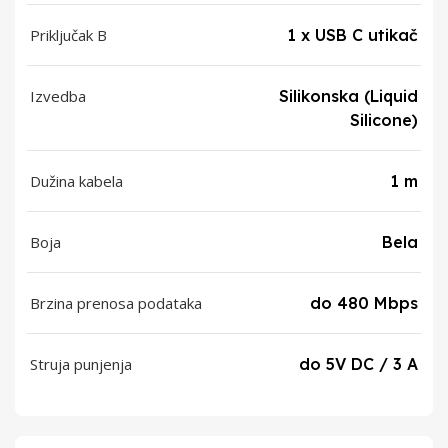
Priključak B
1 x USB C utikač
Izvedba
Silikonska (Liquid
Silicone)
Dužina kabela
1 m
Boja
Bela
Brzina prenosa podataka
do 480 Mbps
Struja punjenja
do 5V DC / 3 A