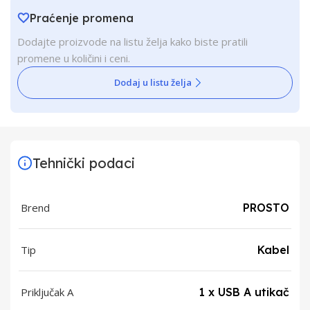
Praćenje promena
Dodajte proizvode na listu želja kako biste pratili
promene u količini i ceni.
Dodaj u listu želja
Tehnički podaci
Brend
PROSTO
Tip
Kabel
Priključak A
1 x USB A utikač