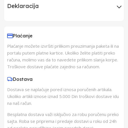
Deklaracija
Uvoznik
Elementa d.o.o.,
Subotica
Plaćanje
Plaćanje možete izvršiti prilikom preuzimanja paketa ili na
Proizvođač
Changzhou AVI
portalu putem platne kartice. Ukoliko želite platiti preko
računa, molimo vas da to navedete prilikom slanja korpe.
Zemlja Porekla
Kina
Troškove dostave plaćate zajedno sa računom.
Dostava
Zemlja Uvoza
Kina
Dostava se naplaćuje pored iznosa poručenih artikala.
Ukoliko artikli iznose iznad 5.000 Din troškovi dostave idu
Barkod
8606006533737
na naš račun.
Besplatna dostava važi isključivo za robu poručenu preko
sajta. Roba se priprema i predaje dostavi u roku od 24h