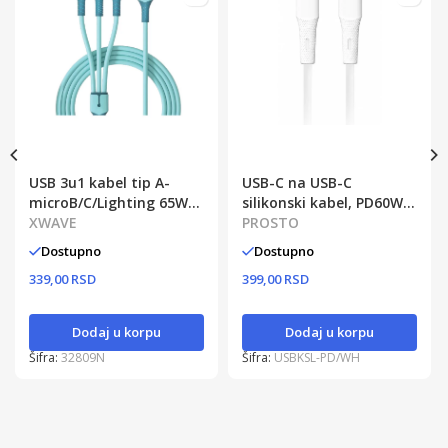
USB 3u1 kabel tip A-
USB-C na USB-C
microB/C/Lighting 65W
silikonski kabel, PD60W,
1.5m
XWAVE
1m
PROSTO
Dostupno
Dostupno
339,00 RSD
399,00 RSD
Dodaj u korpu
Dodaj u korpu
Šifra:
32809N
Šifra:
USBKSL-PD/WH