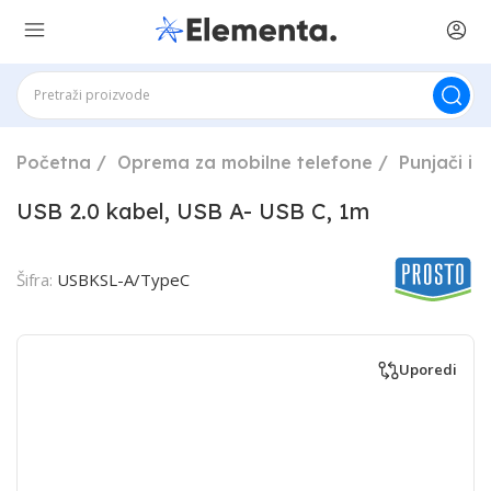
Početna
Oprema za mobilne telefone
Punjači i 
USB 2.0 kabel, USB A- USB C, 1m
Šifra:
USBKSL-A/TypeC
Uporedi