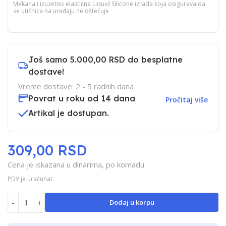
Mekana i izuzetno elastična Liquid Silicone izrada koja osigurava da
se utičnica na uređaju ne oštećuje
Još samo
5.000,00 RSD
do besplatne
dostave!
Vreme dostave: 2 - 5 radnih dana
Povrat u roku od 14 dana
Pročitaj više
Artikal je dostupan.
309,00 RSD
Cena je iskazana u dinarima, po komadu.
PDV je uračunat.
Dodaj u korpu
-
+