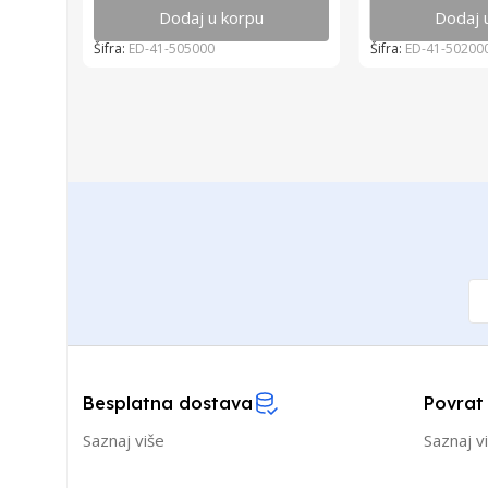
Dodaj u korpu
Dodaj 
Šifra:
ED-41-505000
Šifra:
ED-41-50200
Besplatna dostava
Povrat
Saznaj više
Saznaj v