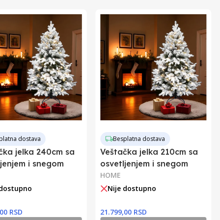
platna dostava
Besplatna dostava
čka jelka 240cm sa
Veštačka jelka 210cm sa
ljenjem i snegom
osvetljenjem i snegom
HOME
 dostupno
Nije dostupno
,00 RSD
21.799,00 RSD