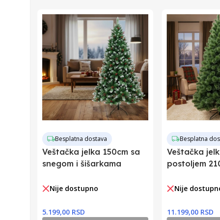
Zemlja Uvoza
Barkod
Besplatna dostava
Besplatna dos
Veštačka jelka 150cm sa
Veštačka jel
snegom i šišarkama
postoljem 2
Nije dostupno
Nije dostupn
5.199,00 RSD
11.199,00 RSD