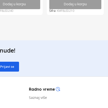
Dodaj u korpu
Dodaj u korpu
F8LED240
Šifra:
KMF8LED210
onude!
Prijavi se
Radno vreme
Saznaj više