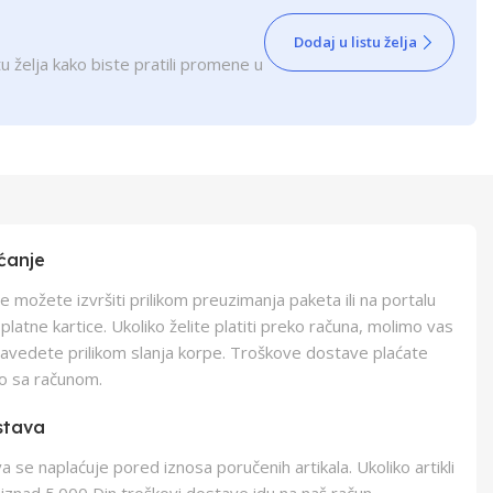
Dodaj u listu želja
u želja kako biste pratili promene u
ćanje
e možete izvršiti prilikom preuzimanja paketa ili na portalu
latne kartice. Ukoliko želite platiti preko računa, molimo vas
navedete prilikom slanja korpe. Troškove dostave plaćate
o sa računom.
stava
 se naplaćuje pored iznosa poručenih artikala. Ukoliko artikli