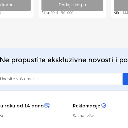
u korpu
Dodaj u korpu
0
Šifra:
ED-41-501000
Šifra:
KM
Ne propustite ekskluzivne novosti i p
 u roku od 14 dana
Reklamacije
iše
Saznaj više