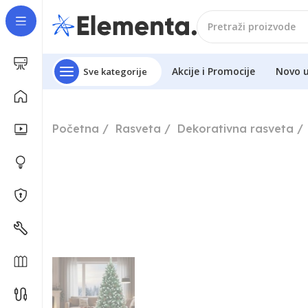
Akcije i Promocije
Novo 
Sve kategorije
Početna
Rasveta
Dekorativna rasveta