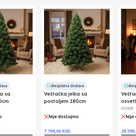
Kina
3850223415085
tava
Besplatna dostava
Bes
ka sa
Veštačka jelka sa
Vešta
10cm
postoljem 180cm
osvet
HOME
o
Nije dostupno
Nije
7.799,00 RSD
28.599