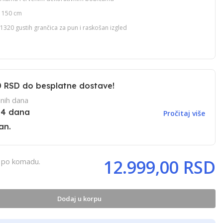
e 150 cm
1320 gustih grančica za pun i raskošan izgled
0 RSD
do besplatne dostave!
nih dana
14 dana
Pročitaj više
an.
12.999,00 RSD
, po komadu.
Dodaj u korpu