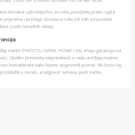
iznad 5.000 Din troškovi dostave idu na naš račun.
na dostava važi isključivo za robu poručenu preko sajta.
e priprema i predaje dostavi u roku od 24h od poslate
bine (osim neradnih dana).
ancija
eđaji marke PROSTO, ISKRA, HOME i SAL imaju garanciju od
eci. Ukoliko primetite nepravilnost u radu uređaja molimo
 nas kontaktirate kako bismo dogovorili povrat. Mi ćemo taj
proslediti u servis, a odgovor servisa javiti Vama.