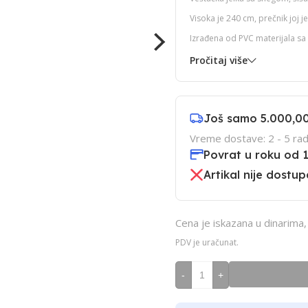
Visoka je 240 cm, prečnik joj j
Izrađena od PVC materijala sa 
Pročitaj više
Još samo
5.000,0
Vreme dostave: 2 - 5 rad
Povrat u roku od 
Artikal nije dostup
Cena je iskazana u dinarima
PDV je uračunat.
-
+