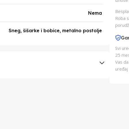
iznose 
Besplat
Nema
Roba s
porudž
Sneg, šišarke i bobice, metalno postolje
Gar
Svi ur
25 mes
Vas da
uređaj 
EUROM-DENIS D.O.O.
EUROM-DENIS D.O.O.
Kina