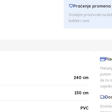
Praćenje promena
Dodajte proizvode na list
količini i ceni.
Pla
Plaćanj
putem p
240 cm
da to 
zajedn
150 cm
Do
Dostava
PVC