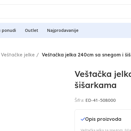
u ponudi
Outlet
Najprodavanije
Veštačke jelke
Veštačka jelka 240cm sa snegom i š
Veštačka jelk
šišarkama
Šifra:
ED-41-508000
Opis proizvoda
Veštačka jelka sa snegom, ši