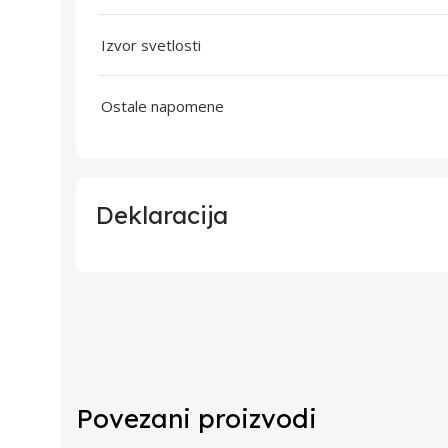
Izvor svetlosti
Ostale napomene
Deklaracija
Uvoznik
Proizvođač
Zemlja Porekla
Povezani proizvodi