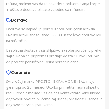
Zemlja Porekla
Kina
računa, molimo vas da to navedete prilikom slanja korpe.
Troškove dostave plaćate zajedno sa računom.
Zemlja Uvoza
Kina
Dostava
Dostava se naplaćuje pored iznosa poručenih artikala.
Barkod
8606033881504
Ukoliko artikli iznose iznad 5.000 Din troškovi dostave idu
na naš račun.
Besplatna dostava važi isključivo za robu poručenu preko
sajta. Roba se priprema i predaje dostavi u roku od 24h
od poslate porudžbine (osim neradnih dana).
Garancija
Svi uređaji marke PROSTO, ISKRA, HOME i SAL imaju
garanciju od 25 meseci. Ukoliko primetite nepravilnost u
radu uređaja molimo Vas da nas kontaktirate kako bismo
dogovorili povrat. Mi ćemo taj uređaj proslediti u servis, a
odgovor servisa javiti Vama.