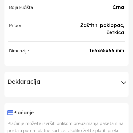
Boja kućišta
Crna
Pribor
Zaštitni poklopac,
četkica
Dimenzije
165x65x66 mm
Deklaracija
Uvoznik
ERG doo Šimanovci
Plaćanje
Proizvođač
VOX Electronics
Plaćanje možete izvršiti prilikom preuzimanja paketa ili na
portalu putem platne kartice. Ukoliko želite platiti preko