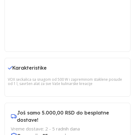
Karakteristike
VOX seckalica sa snagom od 500 W i zapreminom staklene posude
od 1 l, savršen alat za sve Vaše kulinarske kreacije
Još samo
5.000,00 RSD
do besplatne
dostave!
Vreme dostave: 2 - 5 radnih dana