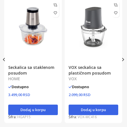
Seckalica sa staklenom
VOX seckalica sa
posudom
plastičnom posudom
HOME
VOX
Dostupno
Dostupno
3.499,00 RSD
2.099,00 RSD
Dodaj u korpu
Dodaj u korpu
Šifra:
HGAP15
Šifra:
VOX-MC416