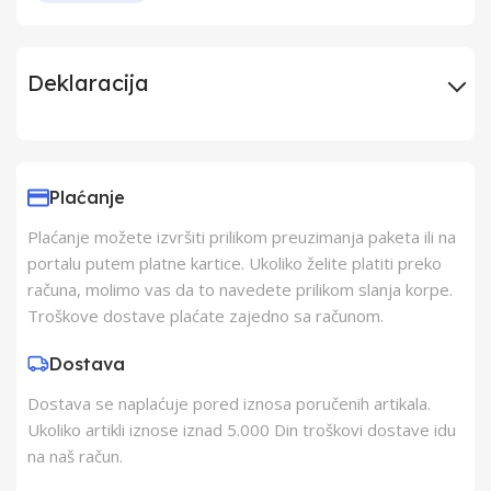
Deklaracija
Uvoznik
ERG doo Šimanovci
Plaćanje
Proizvođač
VOX Electronics
Plaćanje možete izvršiti prilikom preuzimanja paketa ili na
portalu putem platne kartice. Ukoliko želite platiti preko
Zemlja Porekla
Kina
računa, molimo vas da to navedete prilikom slanja korpe.
Troškove dostave plaćate zajedno sa računom.
Zemlja Uvoza
Kina
Dostava
Dostava se naplaćuje pored iznosa poručenih artikala.
Barkod
8606019606268
Ukoliko artikli iznose iznad 5.000 Din troškovi dostave idu
na naš račun.