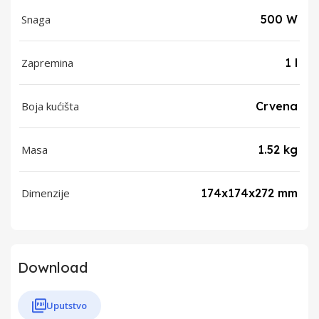
Snaga
500 W
Zapremina
1 l
Boja kućišta
Crvena
Masa
1.52 kg
Dimenzije
174x174x272 mm
Download
Uputstvo