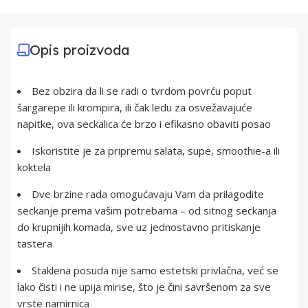
Opis proizvoda
Bez obzira da li se radi o tvrdom povrću poput
šargarepe ili krompira, ili čak ledu za osvežavajuće
napitke, ova seckalica će brzo i efikasno obaviti posao
Iskoristite je za pripremu salata, supe, smoothie-a ili
koktela
Dve brzine rada omogućavaju Vam da prilagodite
seckanje prema vašim potrebama – od sitnog seckanja
do krupnijih komada, sve uz jednostavno pritiskanje
tastera
Staklena posuda nije samo estetski privlačna, već se
lako čisti i ne upija mirise, što je čini savršenom za sve
vrste namirnica