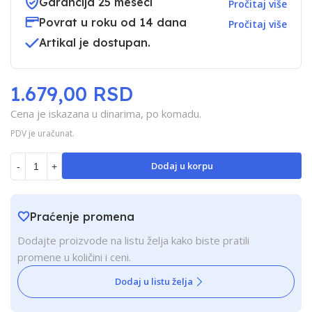
Garancija 25 meseci
Pročitaj više
Povrat u roku od 14 dana
Pročitaj više
Artikal je dostupan.
1.679,00 RSD
Cena je iskazana u dinarima, po komadu.
PDV je uračunat.
Dodaj u korpu
-
+
Praćenje promena
Dodajte proizvode na listu želja kako biste pratili
promene u količini i ceni.
Dodaj u listu želja