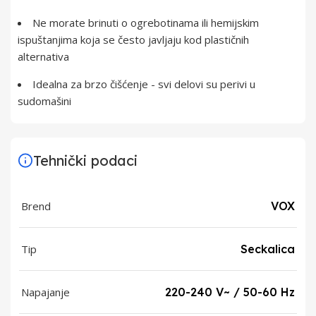
Ne morate brinuti o ogrebotinama ili hemijskim
ispuštanjima koja se često javljaju kod plastičnih
alternativa
Idealna za brzo čišćenje - svi delovi su perivi u
sudomašini
Tehnički podaci
Brend
VOX
Tip
Seckalica
Napajanje
220-240 V~ / 50-60 Hz