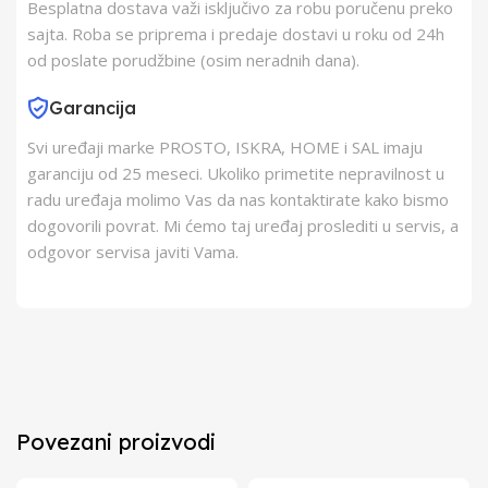
Besplatna dostava važi isključivo za robu poručenu preko
sajta. Roba se priprema i predaje dostavi u roku od 24h
od poslate porudžbine (osim neradnih dana).
Garancija
Svi uređaji marke PROSTO, ISKRA, HOME i SAL imaju
garanciju od 25 meseci. Ukoliko primetite nepravilnost u
radu uređaja molimo Vas da nas kontaktirate kako bismo
dogovorili povrat. Mi ćemo taj uređaj proslediti u servis, a
odgovor servisa javiti Vama.
Povezani proizvodi