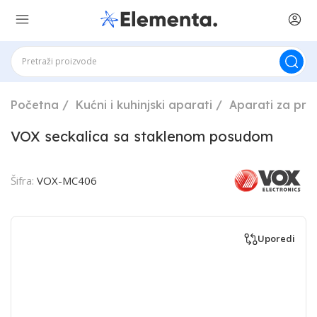
Početna
Kućni i kuhinjski aparati
Aparati za pri
VOX seckalica sa staklenom posudom
Šifra:
VOX-MC406
Uporedi