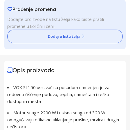
Praćenje promena
Dodajte proizvode na listu želja kako biste pratili
promene u količini i ceni.
Dodaj u listu želja
Opis proizvoda
VOX SL150 usisivač sa posudom namenjen je za
redovno čišćenje podova, tepiha, nameštaja i teško
dostupnih mesta
Motor snage 2200 W i usisna snaga od 320 W
omogućavaju efikasno uklanjanje prašine, mrvica i drugih
nečistoća