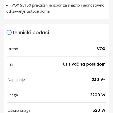
VOX SL150 praktičan je izbor za snažno i jednostavno
održavanje čistoće doma
Tehnički podaci
Brend
VOX
Tip
Usisivač sa posudom
Napajanje
230 V~
Snaga
2200 W
Usisna snaga
320 W