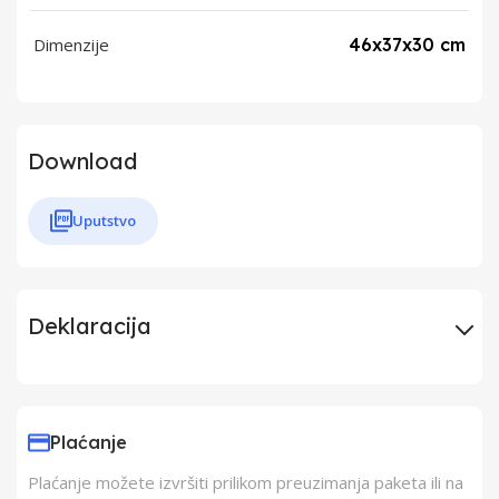
Dimenzije
46x37x30 cm
Download
Uputstvo
Deklaracija
Uvoznik
ERG doo Šimanovci
Plaćanje
Proizvođač
VOX Electronics
Plaćanje možete izvršiti prilikom preuzimanja paketa ili na