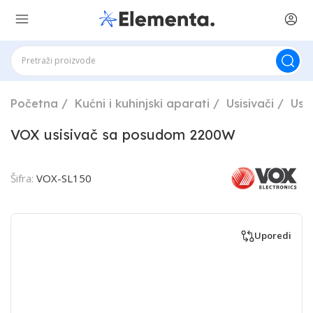
Početna
Kućni i kuhinjski aparati
Usisivači
Usi
VOX usisivač sa posudom 2200W
Šifra:
VOX-SL150
Uporedi