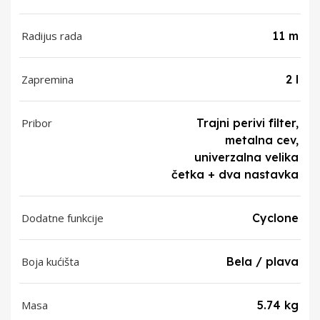
Radijus rada
11 m
Zapremina
2 l
Pribor
Trajni perivi filter,
metalna cev,
univerzalna velika
četka + dva nastavka
Dodatne funkcije
Cyclone
Boja kućišta
Bela / plava
Masa
5.74 kg