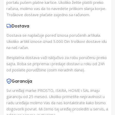
portalu putem platne kartice. Ukoliko želite platiti preko
Zemlja Porekla
Kina
računa, molimo vas da to navedete prilikom slanja korpe.
Troškove dostave plaćate zajedno sa računom.
Zemlja Uvoza
Kina
Dostava
Dostava se naplaćuje pored iznosa poručenih artikala.
Barkod
8606107345406
Ukoliko artikli iznose iznad 5.000 Din troškovi dostave idu
na naš račun.
Besplatna dostava važi isključivo za robu poručenu preko
sajta. Roba se priprema i predaje dostavi u roku od 24h
od poslate porudžbine (osim neradnih dana).
Garancija
Svi uređaji marke PROSTO, ISKRA, HOME i SAL imaju
garanciju od 25 meseci. Ukoliko primetite nepravilnost u
radu uređaja molimo Vas da nas kontaktirate kako bismo
dogovorili povrat. Mi ćemo taj uređaj proslediti u servis, a