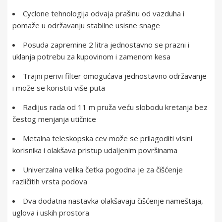
Cyclone tehnologija odvaja prašinu od vazduha i
pomaže u održavanju stabilne usisne snage
Posuda zapremine 2 litra jednostavno se prazni i
uklanja potrebu za kupovinom i zamenom kesa
Trajni perivi filter omogućava jednostavno održavanje
i može se koristiti više puta
Radijus rada od 11 m pruža veću slobodu kretanja bez
čestog menjanja utičnice
Metalna teleskopska cev može se prilagoditi visini
korisnika i olakšava pristup udaljenim površinama
Univerzalna velika četka pogodna je za čišćenje
različitih vrsta podova
Dva dodatna nastavka olakšavaju čišćenje nameštaja,
uglova i uskih prostora