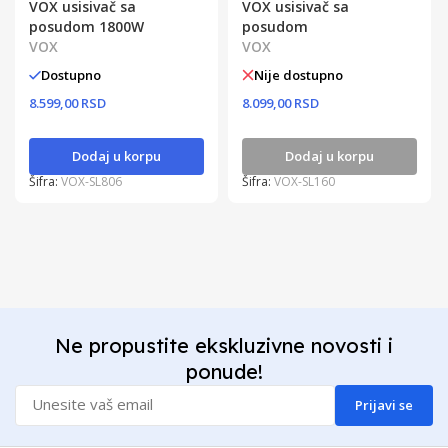
VOX usisivač sa
VOX usisivač sa
posudom 1800W
posudom
VOX
VOX
Dostupno
Nije dostupno
8.599,00 RSD
8.099,00 RSD
Dodaj u korpu
Dodaj u korpu
Šifra:
VOX-SL806
Šifra:
VOX-SL160
Ne propustite ekskluzivne novosti i
ponude!
Prijavi se