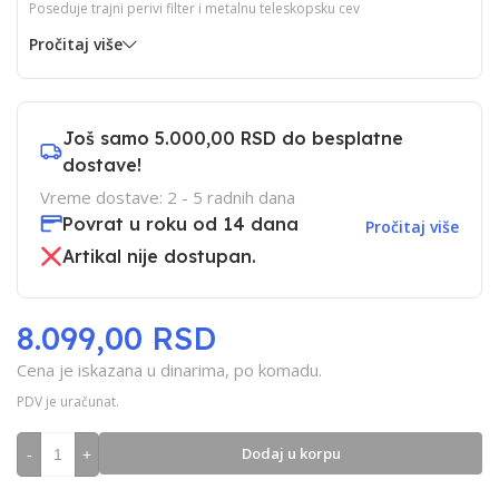
Poseduje trajni perivi filter i metalnu teleskopsku cev
Pročitaj više
Još samo
5.000,00 RSD
do besplatne
dostave!
Vreme dostave: 2 - 5 radnih dana
Povrat u roku od 14 dana
Pročitaj više
Artikal nije dostupan.
8.099,00 RSD
Cena je iskazana u dinarima, po komadu.
PDV je uračunat.
Dodaj u korpu
-
+