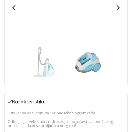
Karakteristike
Usisivač sa posudom, sa Cyclone tehnologijom rada
Odlikuje ga i veliki radni radijus koji omogućava rad bez čestog
prekidanja da bi se priključio u drugu utičnicu