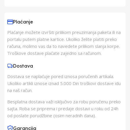
Uvoznik
Agena doo
Plaćanje
Proizvođač
AGENA D.O.O.
Plaćanje možete izvršiti prilikom preuzimanja paketa ili na
portalu putem platne kartice. Ukoliko želite platiti preko
Zemlja Porekla
Engleska
računa, molimo vas da to navedete prilikom slanja korpe.
Troškove dostave plaćate zajedno sa računom.
Zemlja Uvoza
Engleska
Dostava
Dostava se naplaćuje pored iznosa poručenih artikala.
Barkod
8606103142504
Ukoliko artikli iznose iznad 5.000 Din troškovi dostave idu
na naš račun.
Besplatna dostava važi isključivo za robu poručenu preko
sajta. Roba se priprema i predaje dostavi u roku od 24h
od poslate porudžbine (osim neradnih dana).
Garancija