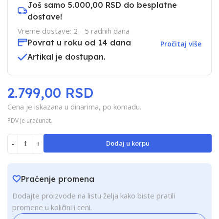
Još samo
5.000,00 RSD
do besplatne
dostave!
Vreme dostave: 2 - 5 radnih dana
Povrat u roku od 14 dana
Pročitaj više
Artikal je dostupan.
2.799,00 RSD
Cena je iskazana u dinarima, po komadu.
PDV je uračunat.
Dodaj u korpu
-
+
Praćenje promena
Dodajte proizvode na listu želja kako biste pratili
promene u količini i ceni.