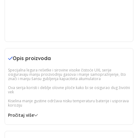
Opis proizvoda
Specijalna legura rešetke i sirovine visoke čistoće UXL serije
osiguravaju manju proizvodnju gasova i manje samopražnjenje, što
znači i manju šansu gubljenja kapaciteta akumulatora
Ova serija koristi i deblje olovne ploče kako bi se osigurao dug životni
vek
Kiselina manje gustine održava nisku temperaturu baterije i usporava
koroziju
Pročitaj više