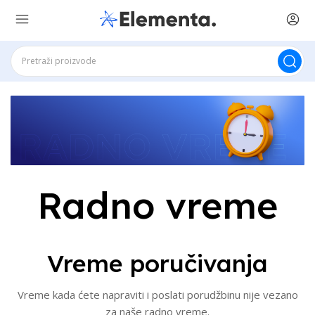
Radno vreme
Vreme poručivanja
Vreme kada ćete napraviti i poslati porudžbinu nije vezano
za naše radno vreme.