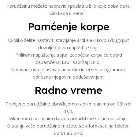
Porudžbinu možete napraviti i poslati u bilo koje doba dana,
bilo kada u nedelji.
Pamćenje korpe
Ukoliko želite nastaviti stavljanje artikala u korpu drugi put
dovoljno je da napustite sajt.
Prilikom napuštanja sajta, započeta korpa će ostati
zapamćena, kao i sadržaj u njoj.
Naravno, ovo je uslovljeno vašim internet-programom,
odnosno njegovim podešavanjem.
Radno vreme
Primljene porudžbine obrađujemo radnim danima od 08h do
16h.
Vikendom i neradnim danima porudžbine se ne obrađuju.
O stanju vaše porudžbine možete se informisati na telefon:
024/686-270.