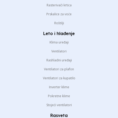
Rasterivači krtica
Prskalice za voće
Roštilji
Leto i hlađenje
Klima uređaji
Ventilatori
Rashladni uređaji
Ventilatori za plafon
Ventilatori za kupatilo
Inverter klime
Pokretne klime
Stojeći ventilatori
Rasveta