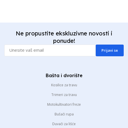
Ne propustite ekskluzivne novosti i
ponude!
Prijavi se
Bašta i dvorište
Kosilice za travu
Trimeri za travu
Motokultivatori freze
Bušači rupa
Duvači za lišće