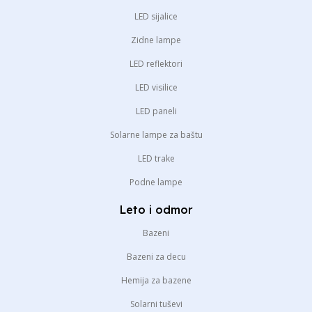
LED sijalice
Zidne lampe
LED reflektori
LED visilice
LED paneli
Solarne lampe za baštu
LED trake
Podne lampe
Leto i odmor
Bazeni
Bazeni za decu
Hemija za bazene
Solarni tuševi