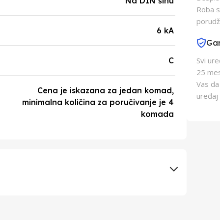
Na DIN šinu
Roba s
porudž
6 kA
Gar
C
Svi ur
25 mes
Vas da
Cena je iskazana za jedan komad,
uređaj 
minimalna količina za poručivanje je 4
komada
ELEKTRONAPON D.O.O.