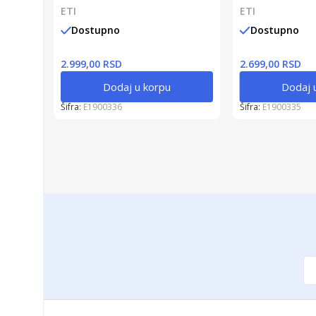
ETI
ETI
Dostupno
Dostupno
2.999,00 RSD
2.699,00 RSD
Dodaj u korpu
Dodaj 
Šifra:
E1900336
Šifra:
E1900335