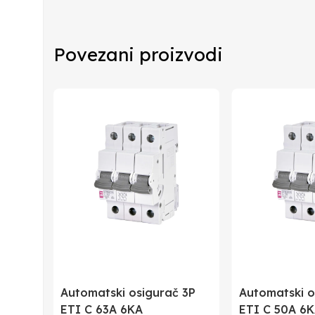
Proizvođač
Povezani proizvodi
Zemlja Porekla
Zemlja Uvoza
Barkod
Automatski osigurač 3P
Automatski o
ETI C 63A 6KA
ETI C 50A 6