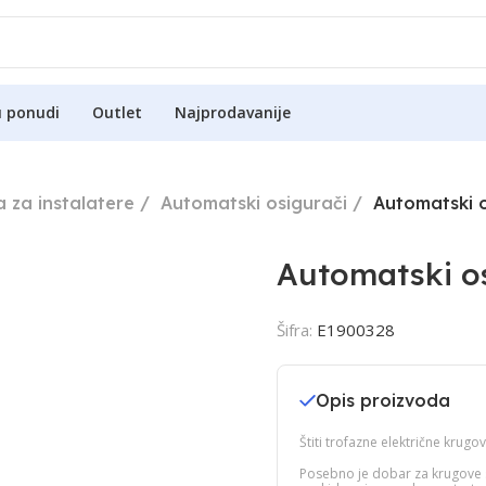
u ponudi
Outlet
Najprodavanije
 za instalatere
Automatski osigurači
Automatski 
Automatski o
Šifra:
E1900328
Opis proizvoda
Štiti trofazne električne krug
Posebno je dobar za krugove 