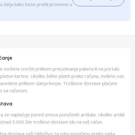
u želja kako biste pratili promene u
ćanje
e možete izvršiti prilikom preuzimanja paketa ili na portalu
latne kartice. Ukoliko želite platiti preko računa, molimo vas
navedete prilikom slanja korpe. Troškove dostave plaćate
o sa računom.
stava
 se naplaćuje pored iznosa poručenih artikala. Ukoliko artikli
iznad 5.000 Din troškovi dostave idu na naš račun.
na dostava važi isključivo za robu poručenu preko sajta.