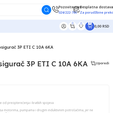
Pozovite nas
Besplatna dostav
024/222-765
Za porudžbine preko
0
0
0
0,00 RSD
osigurač 3P ETI C 10A 6KA
sigurač 3P ETI C 10A 6KA
Uporedi
ove od preopterećenja i kratkih spojeva
sa motorima, pumpama i drugim induktivnim potrošačima, jer ne