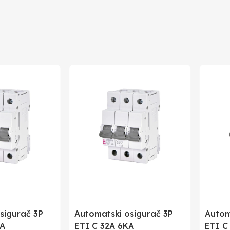
Elektronapon doo
Slovenija
Slovenija
3838895922223
sigurač 3P
Automatski osigurač 3P
Autom
KA
ETI C 32A 6KA
ETI C