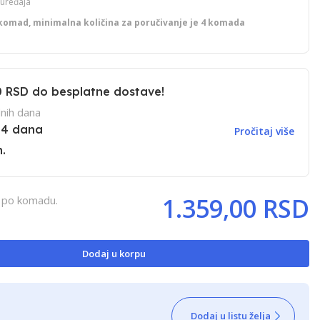
 uređaja
komad, minimalna količina za poručivanje je 4 komada
0 RSD
do besplatne dostave!
nih dana
14 dana
Pročitaj više
.
1.359,00 RSD
, po komadu.
Dodaj u korpu
Dodaj u listu želja