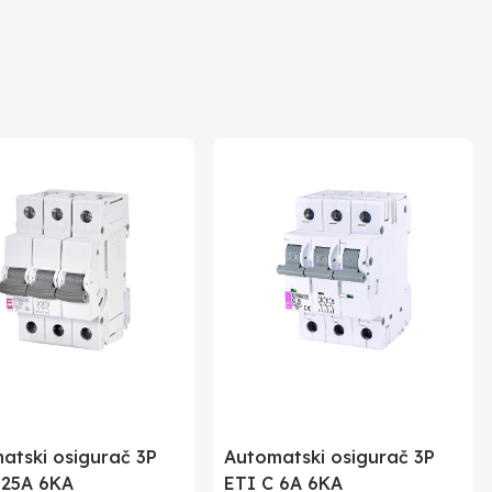
atski osigurač 3P
Automatski osigurač 3P
 25A 6KA
ETI C 6A 6KA