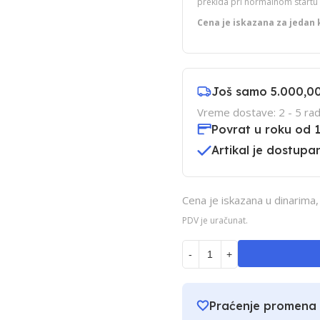
prekida pri normalnom startu
Cena je iskazana za jedan 
Još samo
5.000,0
Vreme dostave: 2 - 5 rad
Povrat u roku od 
Artikal je dostupan
Cena je iskazana u dinarima
PDV je uračunat.
-
+
Praćenje promena