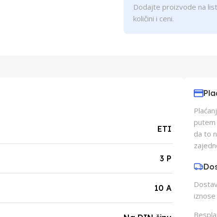
Dodajte proizvode na list
količini i ceni.
Pla
Plaćanj
putem p
ETI
da to 
zajedn
3 P
Do
Dostava
10 A
iznose 
Besplat