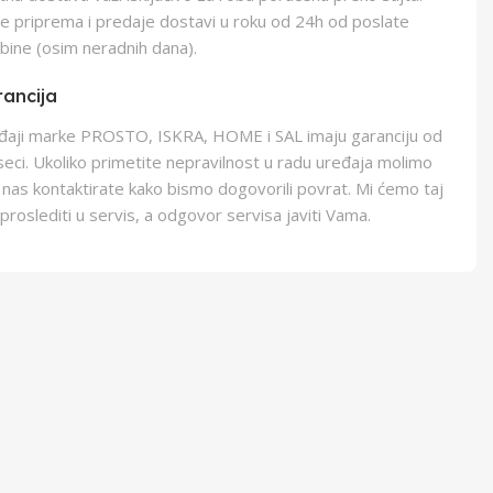
e priprema i predaje dostavi u roku od 24h od poslate
bine (osim neradnih dana).
ancija
eđaji marke PROSTO, ISKRA, HOME i SAL imaju garanciju od
eci. Ukoliko primetite nepravilnost u radu uređaja molimo
 nas kontaktirate kako bismo dogovorili povrat. Mi ćemo taj
proslediti u servis, a odgovor servisa javiti Vama.