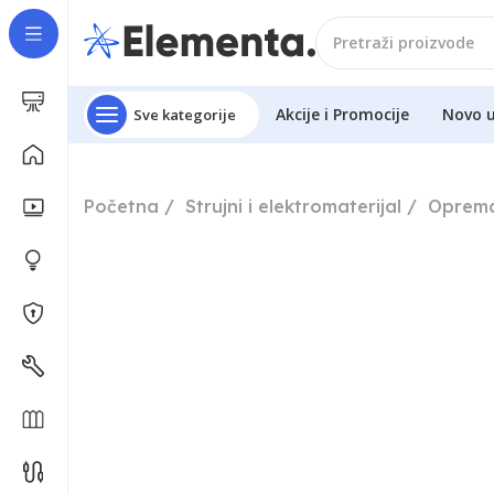
Akcije i Promocije
Novo 
Sve kategorije
Početna
Strujni i elektromaterijal
Oprema