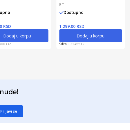
ETI
tupno
Dostupno
00 RSD
1.299,00 RSD
Dodaj u korpu
Dodaj u korpu
900332
Šifra:
E2145512
onude!
Prijavi se