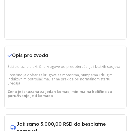
Opis proizvoda
Štiti trofazne električne krugove od preopterećenja i kratkih spojeva
Posebno je dobar za krugove sa motorima, pumpama i drugim
induktivnim potrošačima, jer ne prekida pri normalnom startu
uređaja
Cena je iskazana za jedan komad, minimalna količina za
poručivanje je 4 komada
Još samo
5.000,00 RSD
do besplatne