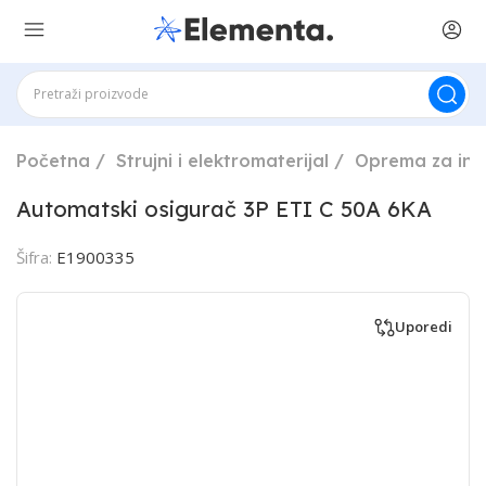
Početna
Strujni i elektromaterijal
Oprema za ins
Automatski osigurač 3P ETI C 50A 6KA
Šifra:
E1900335
Uporedi