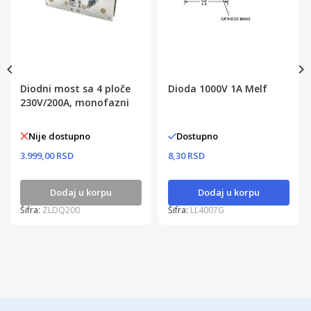
Diodni most sa 4 ploče
Dioda 1000V 1A Melf
230V/200A, monofazni
Nije dostupno
Dostupno
3.999,00 RSD
8,30 RSD
Dodaj u korpu
Dodaj u korpu
Šifra:
ZLDQ200
Šifra:
LL4007G