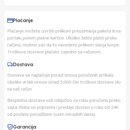
Uvoznik
Elementa d.o.o.,
Subotica
Plaćanje
Plaćanje možete izvršiti prilikom preuzimanja paketa ili na
Proizvođač
Schukat Electronic
portalu putem platne kartice. Ukoliko želite platiti preko
gmbh
računa, molimo vas da to navedete prilikom slanja korpe.
Troškove dostave plaćate zajedno sa računom.
Zemlja Porekla
Kina
Dostava
Dostava se naplaćuje pored iznosa poručenih artikala.
Zemlja Uvoza
Kina
Ukoliko artikli iznose iznad 5.000 Din troškovi dostave idu
na naš račun.
Besplatna dostava važi isključivo za robu poručenu preko
sajta. Roba se priprema i predaje dostavi u roku od 24h
od poslate porudžbine (osim neradnih dana).
Garancija