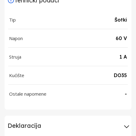
Tehnički podaci
Tip
Šotki
Napon
60 V
Struja
1 A
Kućište
DO35
Ostale napomene
-
Deklaracija