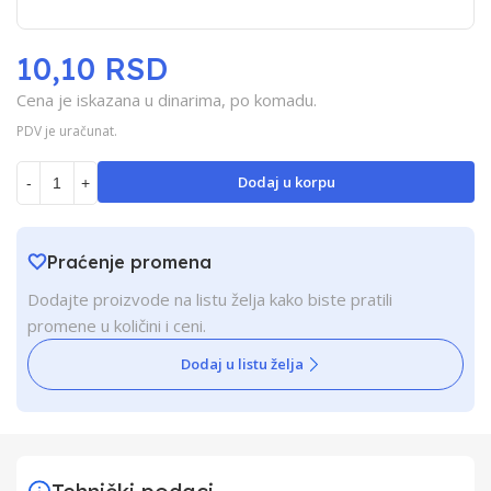
10,10 RSD
Cena je iskazana u dinarima, po komadu.
PDV je uračunat.
Dodaj u korpu
-
+
Praćenje promena
Dodajte proizvode na listu želja kako biste pratili
promene u količini i ceni.
Dodaj u listu želja