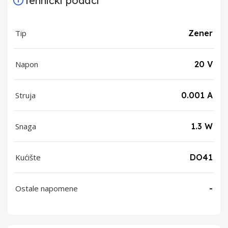
Tehnički podaci
Tip
Zener
Napon
20 V
Struja
0.001 A
Snaga
1.3 W
Kućište
DO41
Ostale napomene
-