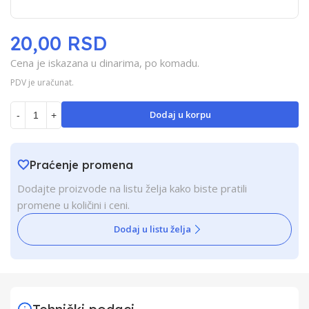
20,00 RSD
Cena je iskazana u dinarima, po komadu.
PDV je uračunat.
Dodaj u korpu
-
+
Praćenje promena
Dodajte proizvode na listu želja kako biste pratili
promene u količini i ceni.
Dodaj u listu želja