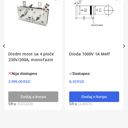
Diodni most sa 4 ploče
Dioda 1000V 1A Melf
230V/200A, monofazni
Nije dostupno
Dostupno
3.999,00 RSD
8,30 RSD
Dodaj u korpu
Dodaj u korpu
Šifra:
ZLDQ200
Šifra:
LL4007G