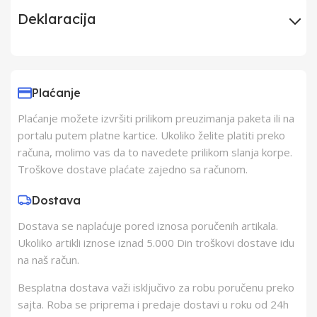
Deklaracija
Uvoznik
Elementa d.o.o.,
Subotica
Plaćanje
Plaćanje možete izvršiti prilikom preuzimanja paketa ili na
Proizvođač
Schukat Electronic
portalu putem platne kartice. Ukoliko želite platiti preko
gmbh
računa, molimo vas da to navedete prilikom slanja korpe.
Troškove dostave plaćate zajedno sa računom.
Zemlja Porekla
Kina
Dostava
Dostava se naplaćuje pored iznosa poručenih artikala.
Zemlja Uvoza
Kina
Ukoliko artikli iznose iznad 5.000 Din troškovi dostave idu
na naš račun.
Besplatna dostava važi isključivo za robu poručenu preko
sajta. Roba se priprema i predaje dostavi u roku od 24h