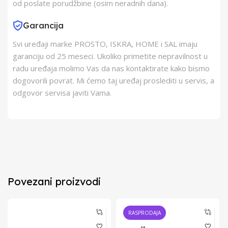
od poslate porudžbine (osim neradnih dana).
Garancija
Svi uređaji marke PROSTO, ISKRA, HOME i SAL imaju
garanciju od 25 meseci. Ukoliko primetite nepravilnost u
radu uređaja molimo Vas da nas kontaktirate kako bismo
dogovorili povrat. Mi ćemo taj uređaj proslediti u servis, a
odgovor servisa javiti Vama.
Povezani proizvodi
RASPRODAJA