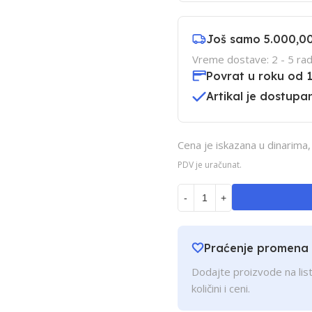
Još samo
5.000,0
Vreme dostave: 2 - 5 rad
Povrat u roku od 
Artikal je dostupan
Cena je iskazana u dinarima
PDV je uračunat.
-
+
Praćenje promena
Dodajte proizvode na list
količini i ceni.