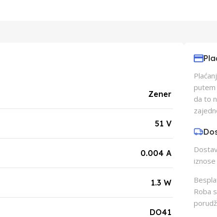
Pla
Plaćanj
putem p
Zener
da to 
zajedn
51 V
Do
Dostava
0.004 A
iznose 
Besplat
1.3 W
Roba s
porudž
DO41