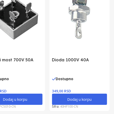
i most 700V 50A
Dioda 1000V 40A
tupno
Dostupno
 RSD
349,00 RSD
Dodaj u korpu
Dodaj u korpu
PC5010-CN
Šifra:
40HF100-CN