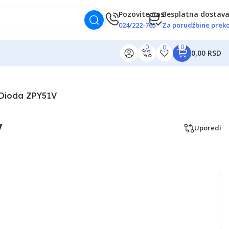
Pozovite nas
Besplatna dostav
024/222-765
Za porudžbine preko
0
0
0
0,00 RSD
Dioda ZPY51V
V
Uporedi