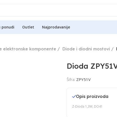
u ponudi
Outlet
Najprodavanije
ne elektronske komponente
Diode i diodni mostovi
Dioda ZPY51
Šifra:
ZPY51V
Opis proizvoda
Z-Dioda 1,3W, DO41