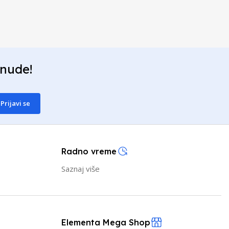
onude!
Prijavi se
Radno vreme
Saznaj više
Elementa Mega Shop