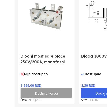
Diodni most sa 4 ploče
Dioda 1000V
230V/200A, monofazni
Nije dostupno
Dostupno
3.999,00 RSD
8,30 RSD
Dodaj u korpu
Dodaj 
Šifra:
ZLDQ200
Šifra:
LL4007G