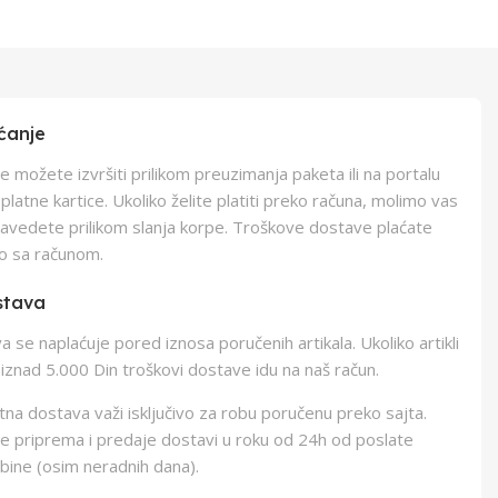
ćanje
e možete izvršiti prilikom preuzimanja paketa ili na portalu
latne kartice. Ukoliko želite platiti preko računa, molimo vas
navedete prilikom slanja korpe. Troškove dostave plaćate
o sa računom.
stava
 se naplaćuje pored iznosa poručenih artikala. Ukoliko artikli
iznad 5.000 Din troškovi dostave idu na naš račun.
na dostava važi isključivo za robu poručenu preko sajta.
e priprema i predaje dostavi u roku od 24h od poslate
bine (osim neradnih dana).