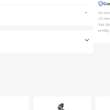
Gar
-
Svi ur
25 mes
Vas da
uređaj 
Elementa d.o.o., Subotica
Schukat Electronic gmbh
Kina
Kina