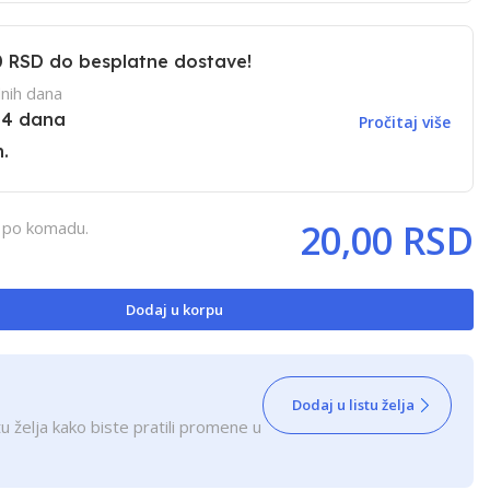
0 RSD
do besplatne dostave!
nih dana
14 dana
Pročitaj više
.
20,00 RSD
, po komadu.
Dodaj u korpu
Dodaj u listu želja
u želja kako biste pratili promene u