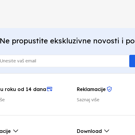
Ne propustite ekskluzivne novosti i p
 u roku od 14 dana
Reklamacije
iše
Saznaj više
acije
Download