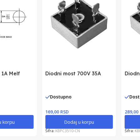
 1A Melf
Diodni most 700V 35A
Diodn
Dostupno
Dos
169,00 RSD
289,00
u korpu
Dodaj u korpu
Šifra:
KBPC3510-CN
Šifra:
KB