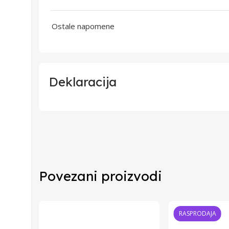
Ostale napomene
Deklaracija
Uvoznik
Proizvođač
Povezani proizvodi
Zemlja Porekla
Zemlja Uvoza
RASPRODAJA