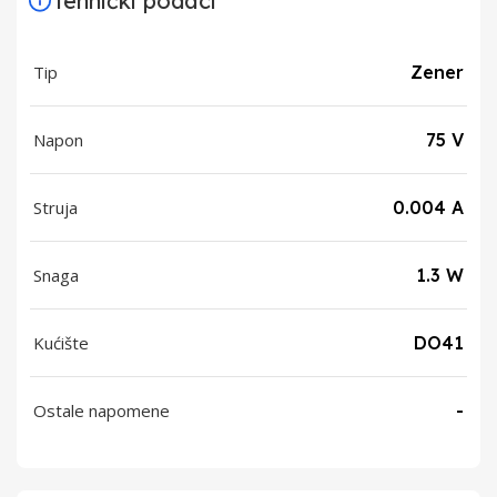
Tehnički podaci
Tip
Zener
Napon
75 V
Struja
0.004 A
Snaga
1.3 W
Kućište
DO41
Ostale napomene
-