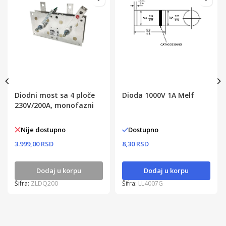
Diodni most sa 4 ploče
Dioda 1000V 1A Melf
230V/200A, monofazni
Nije dostupno
Dostupno
3.999,00 RSD
8,30 RSD
Dodaj u korpu
Dodaj u korpu
Šifra:
ZLDQ200
Šifra:
LL4007G