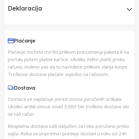
Deklaracija
Uvoznik
Elementa d.o.o.,
Subotica
Plaćanje
Plaćanje možete izvršiti prilikom preuzimanja paketa ili na
Proizvođač
Schukat Electronic
portalu putem platne kartice. Ukoliko želite platiti preko
gmbh
računa, molimo vas da to navedete prilikom slanja korpe.
Troškove dostave plaćate zajedno sa računom.
Zemlja Porekla
Kina
Dostava
Dostava se naplaćuje pored iznosa poručenih artikala.
Zemlja Uvoza
Kina
Ukoliko artikli iznose iznad 5.000 Din troškovi dostave idu
na naš račun.
Besplatna dostava važi isključivo za robu poručenu preko
sajta. Roba se priprema i predaje dostavi u roku od 24h