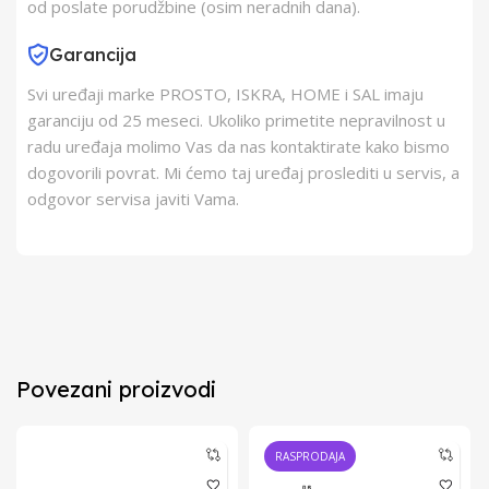
od poslate porudžbine (osim neradnih dana).
Garancija
Svi uređaji marke PROSTO, ISKRA, HOME i SAL imaju
garanciju od 25 meseci. Ukoliko primetite nepravilnost u
radu uređaja molimo Vas da nas kontaktirate kako bismo
dogovorili povrat. Mi ćemo taj uređaj proslediti u servis, a
odgovor servisa javiti Vama.
Povezani proizvodi
RASPRODAJA