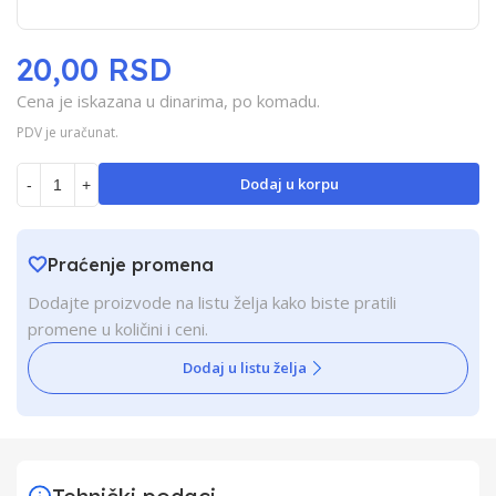
20,00 RSD
Cena je iskazana u dinarima, po komadu.
PDV je uračunat.
Dodaj u korpu
-
+
Praćenje promena
Dodajte proizvode na listu želja kako biste pratili
promene u količini i ceni.
Dodaj u listu želja