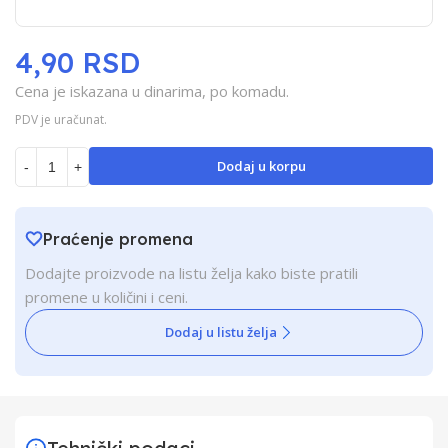
4,90 RSD
Cena je iskazana u dinarima, po komadu.
PDV je uračunat.
Dodaj u korpu
-
+
Praćenje promena
Dodajte proizvode na listu želja kako biste pratili
promene u količini i ceni.
Dodaj u listu želja