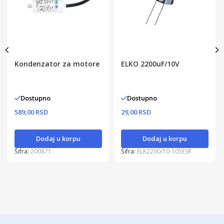
Kondenzator za motore
ELKO 2200uF/10V
Dostupno
Dostupno
589,00 RSD
29,00 RSD
Dodaj u korpu
Dodaj u korpu
Šifra:
200871
Šifra:
ELK2200/10-105ESR