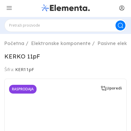
Početna
Elektronske komponente
Pasivne elek
KERKO 11pF
Šifra:
KER11pF
Uporedi
RASPRODAJA