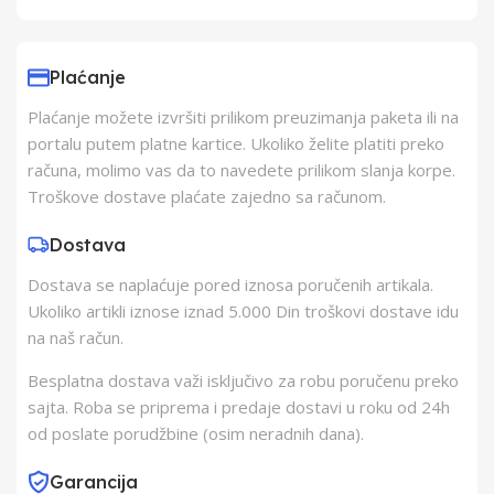
Uvoznik
Elementa d.o.o.,
Subotica
Plaćanje
Plaćanje možete izvršiti prilikom preuzimanja paketa ili na
Proizvođač
H kft.
portalu putem platne kartice. Ukoliko želite platiti preko
računa, molimo vas da to navedete prilikom slanja korpe.
Zemlja Porekla
Kina
Troškove dostave plaćate zajedno sa računom.
Dostava
Zemlja Uvoza
Kina
Dostava se naplaćuje pored iznosa poručenih artikala.
Ukoliko artikli iznose iznad 5.000 Din troškovi dostave idu
na naš račun.
Besplatna dostava važi isključivo za robu poručenu preko
sajta. Roba se priprema i predaje dostavi u roku od 24h
od poslate porudžbine (osim neradnih dana).
Garancija