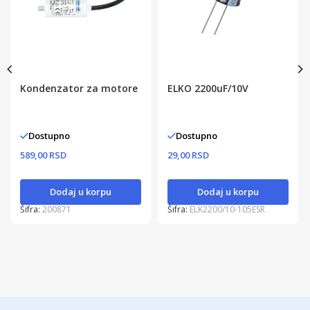
Kondenzator za motore
ELKO 2200uF/10V
Dostupno
Dostupno
589,00 RSD
29,00 RSD
Dodaj u korpu
Dodaj u korpu
Šifra:
200871
Šifra:
ELK2200/10-105ESR