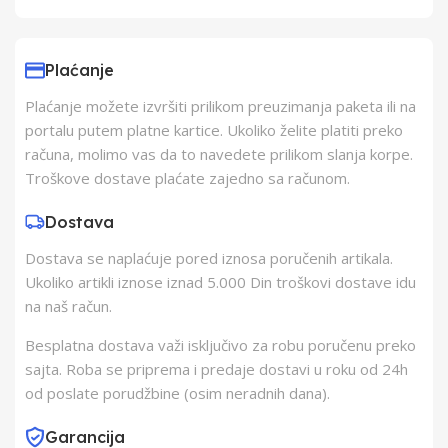
Uvoznik
Elementa d.o.o.,
Subotica
Plaćanje
Plaćanje možete izvršiti prilikom preuzimanja paketa ili na
Proizvođač
H kft.
portalu putem platne kartice. Ukoliko želite platiti preko
računa, molimo vas da to navedete prilikom slanja korpe.
Zemlja Porekla
Kina
Troškove dostave plaćate zajedno sa računom.
Dostava
Zemlja Uvoza
Kina
Dostava se naplaćuje pored iznosa poručenih artikala.
Ukoliko artikli iznose iznad 5.000 Din troškovi dostave idu
na naš račun.
Besplatna dostava važi isključivo za robu poručenu preko
sajta. Roba se priprema i predaje dostavi u roku od 24h
od poslate porudžbine (osim neradnih dana).
Garancija