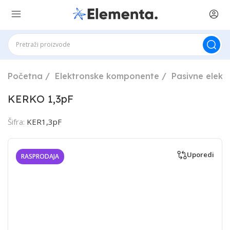
Početna
Elektronske komponente
Pasivne elek
KERKO 1,3pF
Šifra:
KER1,3pF
Uporedi
RASPRODAJA