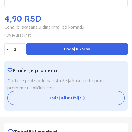
4,90 RSD
Cena je iskazana u dinarima, po komadu.
PDV je uračunat.
Dodaj u korpu
-
+
Praćenje promena
Dodajte proizvode na listu želja kako biste pratili
promene u količini i ceni.
Dodaj u listu želja