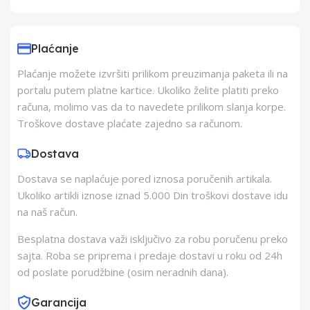
Uvoznik
Elementa d.o.o.,
Subotica
Plaćanje
Plaćanje možete izvršiti prilikom preuzimanja paketa ili na
Proizvođač
H kft.
portalu putem platne kartice. Ukoliko želite platiti preko
računa, molimo vas da to navedete prilikom slanja korpe.
Zemlja Porekla
Kina
Troškove dostave plaćate zajedno sa računom.
Dostava
Zemlja Uvoza
Kina
Dostava se naplaćuje pored iznosa poručenih artikala.
Ukoliko artikli iznose iznad 5.000 Din troškovi dostave idu
na naš račun.
Besplatna dostava važi isključivo za robu poručenu preko
sajta. Roba se priprema i predaje dostavi u roku od 24h
od poslate porudžbine (osim neradnih dana).
Garancija