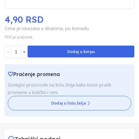
4,90 RSD
Cena je iskazana u dinarima, po komadu.
PDV je uračunat.
Dodaj u korpu
-
+
Praćenje promena
Dodajte proizvode na listu želja kako biste pratili
promene u količini i ceni.
Dodaj u listu želja