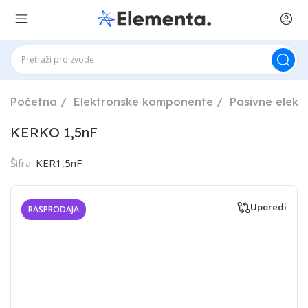
Početna
Elektronske komponente
Pasivne elek
KERKO 1,5nF
Šifra:
KER1,5nF
Uporedi
RASPRODAJA