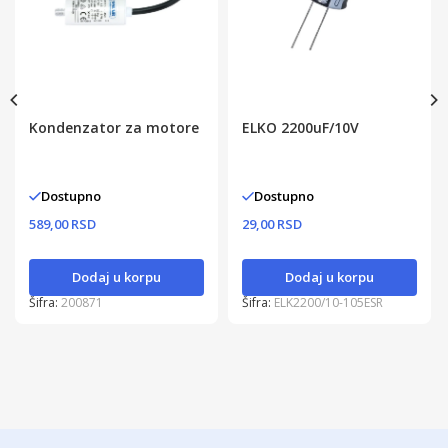
Kondenzator za motore
ELKO 2200uF/10V
Dostupno
Dostupno
589,00 RSD
29,00 RSD
Dodaj u korpu
Dodaj u korpu
Šifra:
200871
Šifra:
ELK2200/10-105ESR