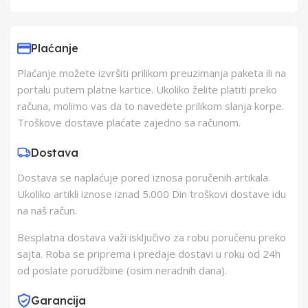
Uvoznik
Elementa d.o.o.,
Subotica
Plaćanje
Plaćanje možete izvršiti prilikom preuzimanja paketa ili na
Proizvođač
H kft.
portalu putem platne kartice. Ukoliko želite platiti preko
računa, molimo vas da to navedete prilikom slanja korpe.
Zemlja Porekla
Kina
Troškove dostave plaćate zajedno sa računom.
Dostava
Zemlja Uvoza
Kina
Dostava se naplaćuje pored iznosa poručenih artikala.
Ukoliko artikli iznose iznad 5.000 Din troškovi dostave idu
na naš račun.
Besplatna dostava važi isključivo za robu poručenu preko
sajta. Roba se priprema i predaje dostavi u roku od 24h
od poslate porudžbine (osim neradnih dana).
Garancija