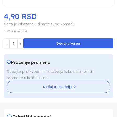
4,90 RSD
Cena je iskazana u dinarima, po komadu.
PDV je uračunat.
Dodaj u korpu
-
+
Praćenje promena
Dodajte proizvode na listu želja kako biste pratili
promene u količini i ceni.
Dodaj u listu želja