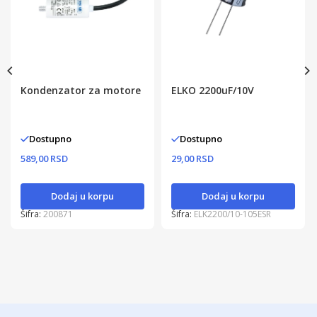
Kondenzator za motore
ELKO 2200uF/10V
Dostupno
Dostupno
589,00 RSD
29,00 RSD
Dodaj u korpu
Dodaj u korpu
Šifra:
200871
Šifra:
ELK2200/10-105ESR