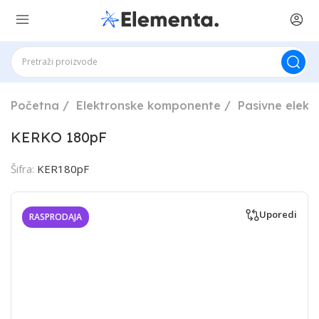
Početna
Elektronske komponente
Pasivne elek
KERKO 180pF
Šifra:
KER180pF
Uporedi
RASPRODAJA