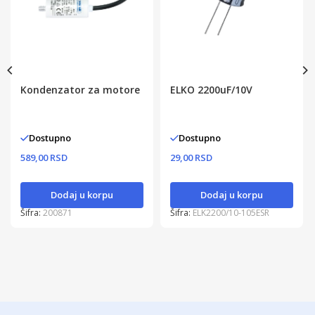
Kondenzator za motore
ELKO 2200uF/10V
Dostupno
Dostupno
589,00 RSD
29,00 RSD
Dodaj u korpu
Dodaj u korpu
Šifra:
200871
Šifra:
ELK2200/10-105ESR