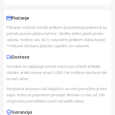
Uvoznik
Elementa d.o.o.,
Subotica
Plaćanje
Plaćanje možete izvršiti prilikom preuzimanja paketa ili na
Proizvođač
H kft.
portalu putem platne kartice. Ukoliko želite platiti preko
računa, molimo vas da to navedete prilikom slanja korpe.
Zemlja Porekla
Kina
Troškove dostave plaćate zajedno sa računom.
Dostava
Zemlja Uvoza
Kina
Dostava se naplaćuje pored iznosa poručenih artikala.
Ukoliko artikli iznose iznad 5.000 Din troškovi dostave idu
na naš račun.
Besplatna dostava važi isključivo za robu poručenu preko
sajta. Roba se priprema i predaje dostavi u roku od 24h
od poslate porudžbine (osim neradnih dana).
Garancija