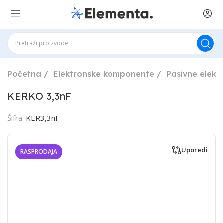
Početna
Elektronske komponente
Pasivne elek
KERKO 3,3nF
Šifra:
KER3,3nF
Uporedi
RASPRODAJA