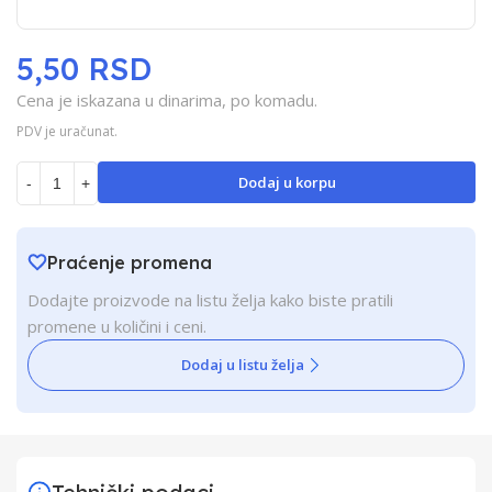
5,50 RSD
Cena je iskazana u dinarima, po komadu.
PDV je uračunat.
Dodaj u korpu
-
+
Praćenje promena
Dodajte proizvode na listu želja kako biste pratili
promene u količini i ceni.
Dodaj u listu želja