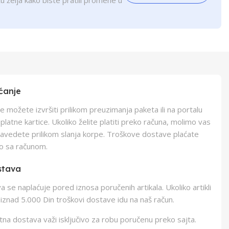
u želja kako biste pratili promene u
ćanje
e možete izvršiti prilikom preuzimanja paketa ili na portalu
latne kartice. Ukoliko želite platiti preko računa, molimo vas
navedete prilikom slanja korpe. Troškove dostave plaćate
o sa računom.
stava
 se naplaćuje pored iznosa poručenih artikala. Ukoliko artikli
iznad 5.000 Din troškovi dostave idu na naš račun.
na dostava važi isključivo za robu poručenu preko sajta.