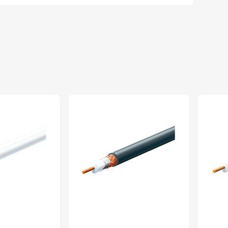
Elementa d.o.o., Subotica
Somogyi Elektronic
Kina
Mađarska
2220034101001