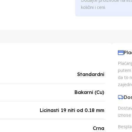
Dodajte proizvode na list
količini i ceni.
Pla
Plaćanj
putem p
Standardni
da to 
zajedn
Bakarni (Cu)
Do
Dostava
Licinasti 19 niti od 0.18 mm
iznose 
Besplat
Crna