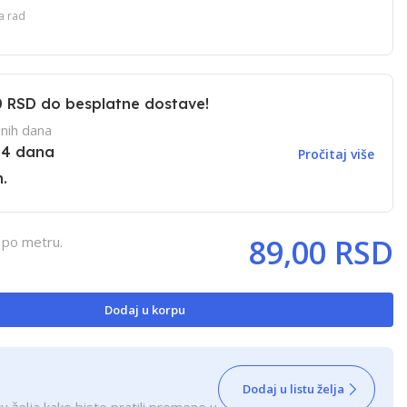
za rad
0 RSD
do besplatne dostave!
nih dana
14 dana
Pročitaj više
.
89,00 RSD
 po metru.
Dodaj u korpu
Dodaj u listu želja