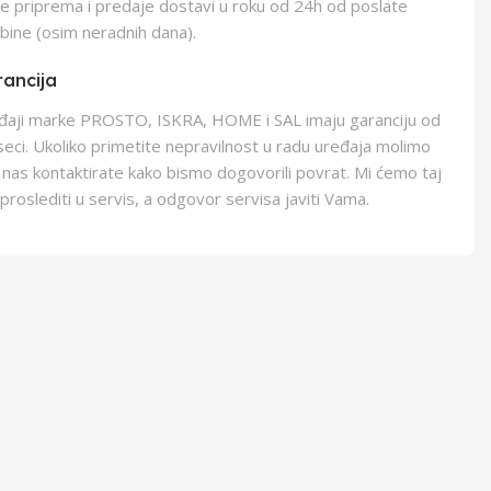
e priprema i predaje dostavi u roku od 24h od poslate
bine (osim neradnih dana).
ancija
eđaji marke PROSTO, ISKRA, HOME i SAL imaju garanciju od
eci. Ukoliko primetite nepravilnost u radu uređaja molimo
 nas kontaktirate kako bismo dogovorili povrat. Mi ćemo taj
proslediti u servis, a odgovor servisa javiti Vama.