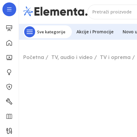
Akcije i Promocije
Novo 
Sve kategorije
Početna
TV, audio i video
TV i oprema