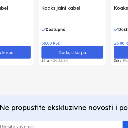
abel
Koaksijalni kabel
Koaksi
Dostupno
Dos
59,00 RSD
26,00 
u korpu
Dodaj u korpu
Šifra:
RG6-32/BK
Šifra:
RG
Ne propustite ekskluzivne novosti i p