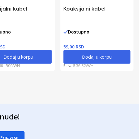
jalni kabel
Koaksijalni kabel
tupno
Dostupno
RSD
59,00 RSD
Dodaj u korpu
Dodaj u korpu
6U-500/WH
Šifra:
RG6-32/WH
onude!
Prijavi se