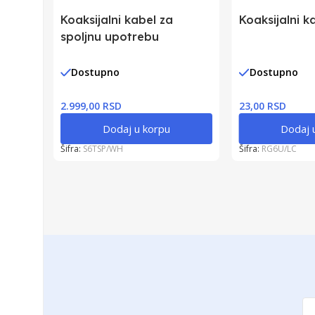
Koaksijalni kabel za
Koaksijalni k
spoljnu upotrebu
Dostupno
Dostupno
2.999,00 RSD
23,00 RSD
Dodaj u korpu
Dodaj 
Šifra:
S6TSP/WH
Šifra:
RG6U/LC