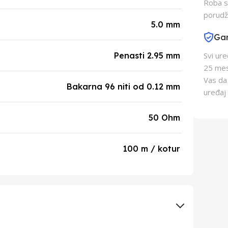
Roba s
porudž
5.0 mm
Gar
Penasti 2.95 mm
Svi ur
25 mes
Vas da
Bakarna 96 niti od 0.12 mm
uređaj 
50 Ohm
100 m / kotur