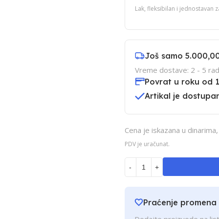
Lak, fleksibilan i jednostavan 
Još samo
5.000,0
Vreme dostave: 2 - 5 rad
Povrat u roku od 
Artikal je dostupan
Cena je iskazana u dinarima,
PDV je uračunat.
-
+
Praćenje promena