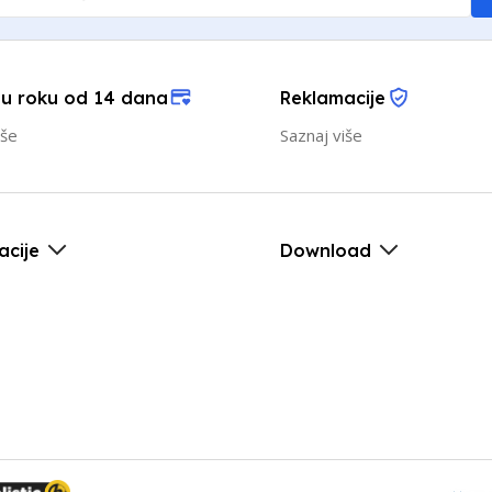
 u roku od 14 dana
Reklamacije
iše
Saznaj više
acije
Download