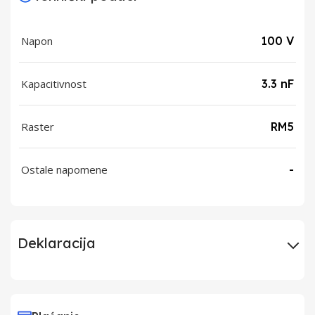
Napon
100 V
Kapacitivnost
3.3 nF
Raster
RM5
Ostale napomene
-
Deklaracija
Uvoznik
Elementa d.o.o.,
Subotica