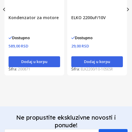
Kondenzator za motore
ELKO 2200uF/10V
Dostupno
Dostupno
589,00 RSD
29,00 RSD
Dodaj u korpu
Dodaj u korpu
Šifra:
200871
Šifra:
ELK2200/10-105ESR
Ne propustite ekskluzivne novosti i
ponude!