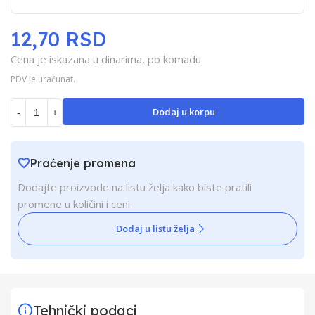
12,70 RSD
Cena je iskazana u dinarima, po komadu.
PDV je uračunat.
Dodaj u korpu
-
+
Praćenje promena
Dodajte proizvode na listu želja kako biste pratili
promene u količini i ceni.
Dodaj u listu želja
Tehnički podaci