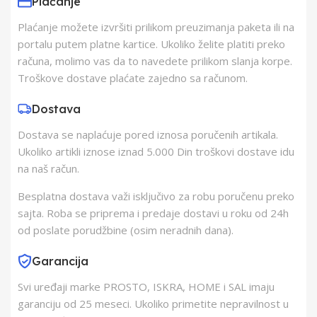
Plaćanje
Plaćanje možete izvršiti prilikom preuzimanja paketa ili na
Proizvođač
Schukat Electronic
portalu putem platne kartice. Ukoliko želite platiti preko
gmbh
računa, molimo vas da to navedete prilikom slanja korpe.
Troškove dostave plaćate zajedno sa računom.
Zemlja Porekla
Kina
Dostava
Dostava se naplaćuje pored iznosa poručenih artikala.
Zemlja Uvoza
Kina
Ukoliko artikli iznose iznad 5.000 Din troškovi dostave idu
na naš račun.
Besplatna dostava važi isključivo za robu poručenu preko
sajta. Roba se priprema i predaje dostavi u roku od 24h
od poslate porudžbine (osim neradnih dana).
Garancija
Svi uređaji marke PROSTO, ISKRA, HOME i SAL imaju
garanciju od 25 meseci. Ukoliko primetite nepravilnost u