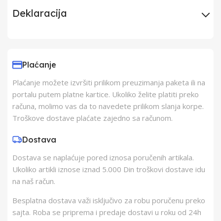
Deklaracija
Uvoznik
Elementa d.o.o.,
Subotica
Plaćanje
Plaćanje možete izvršiti prilikom preuzimanja paketa ili na
Proizvođač
Kontel kft.
portalu putem platne kartice. Ukoliko želite platiti preko
računa, molimo vas da to navedete prilikom slanja korpe.
Zemlja Porekla
Kina
Troškove dostave plaćate zajedno sa računom.
Dostava
Zemlja Uvoza
Kina
Dostava se naplaćuje pored iznosa poručenih artikala.
Ukoliko artikli iznose iznad 5.000 Din troškovi dostave idu
na naš račun.
Besplatna dostava važi isključivo za robu poručenu preko
sajta. Roba se priprema i predaje dostavi u roku od 24h