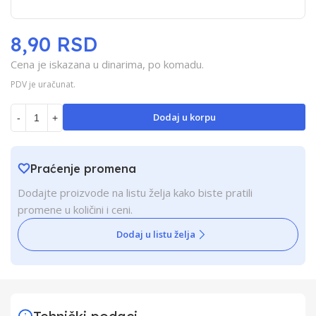
8,90 RSD
Cena je iskazana u dinarima, po komadu.
PDV je uračunat.
Dodaj u korpu
-
+
Praćenje promena
Dodajte proizvode na listu želja kako biste pratili
promene u količini i ceni.
Dodaj u listu želja