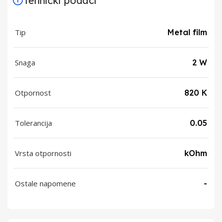
Tehnički podaci
Tip
Metal film
Snaga
2 W
Otpornost
820 K
Tolerancija
0.05
Vrsta otpornosti
kOhm
Ostale napomene
-