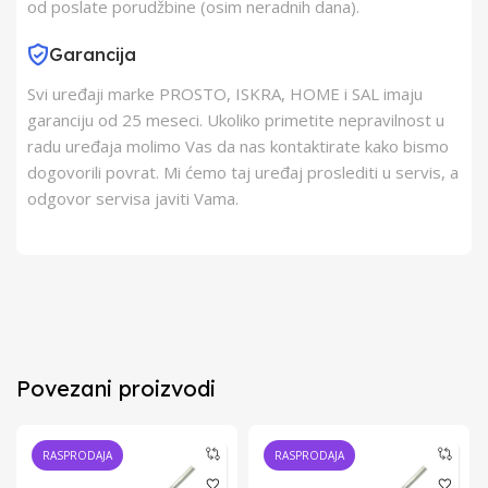
od poslate porudžbine (osim neradnih dana).
Garancija
Svi uređaji marke PROSTO, ISKRA, HOME i SAL imaju
garanciju od 25 meseci. Ukoliko primetite nepravilnost u
radu uređaja molimo Vas da nas kontaktirate kako bismo
dogovorili povrat. Mi ćemo taj uređaj proslediti u servis, a
odgovor servisa javiti Vama.
Povezani proizvodi
RASPRODAJA
RASPRODAJA