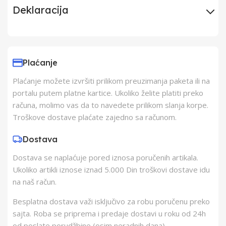
Deklaracija
Uvoznik
Elementa d.o.o.,
Subotica
Plaćanje
Plaćanje možete izvršiti prilikom preuzimanja paketa ili na
Proizvođač
Schukat Electronic
portalu putem platne kartice. Ukoliko želite platiti preko
gmbh
računa, molimo vas da to navedete prilikom slanja korpe.
Troškove dostave plaćate zajedno sa računom.
Zemlja Porekla
Kina
Dostava
Dostava se naplaćuje pored iznosa poručenih artikala.
Zemlja Uvoza
Kina
Ukoliko artikli iznose iznad 5.000 Din troškovi dostave idu
na naš račun.
Besplatna dostava važi isključivo za robu poručenu preko
sajta. Roba se priprema i predaje dostavi u roku od 24h
od poslate porudžbine (osim neradnih dana).