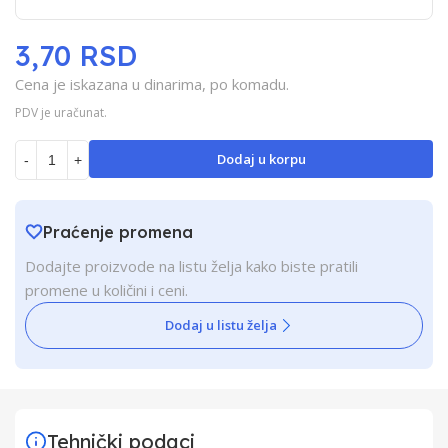
3,70 RSD
Cena je iskazana u dinarima, po komadu.
PDV je uračunat.
Dodaj u korpu
-
+
Praćenje promena
Dodajte proizvode na listu želja kako biste pratili
promene u količini i ceni.
Dodaj u listu želja
Tehnički podaci