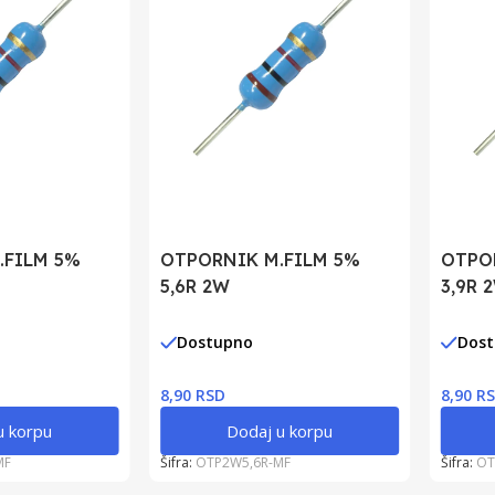
.FILM 5%
OTPORNIK M.FILM 5%
OTPO
5,6R 2W
3,9R 
Dostupno
Dos
8,90 RSD
8,90 R
u korpu
Dodaj u korpu
MF
Šifra:
OTP2W5,6R-MF
Šifra:
OT