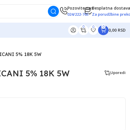
Pozovite nas
Besplatna dostav
024/222-765
Za porudžbine preko
0
0
0
0,00 RSD
ICANI 5% 18K 5W
CANI 5% 18K 5W
Uporedi