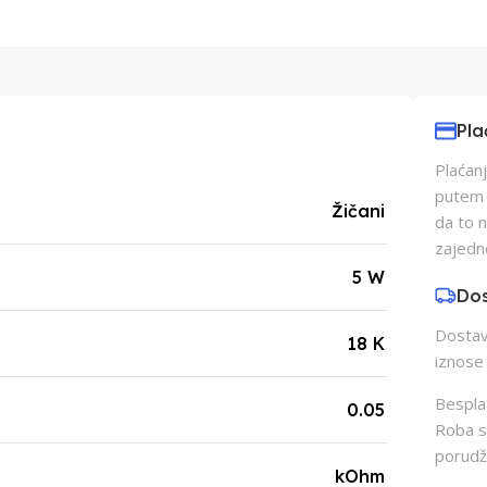
Pla
Plaćanj
putem p
Žičani
da to 
zajedn
5 W
Do
Dostava
18 K
iznose 
Besplat
0.05
Roba s
porudž
kOhm