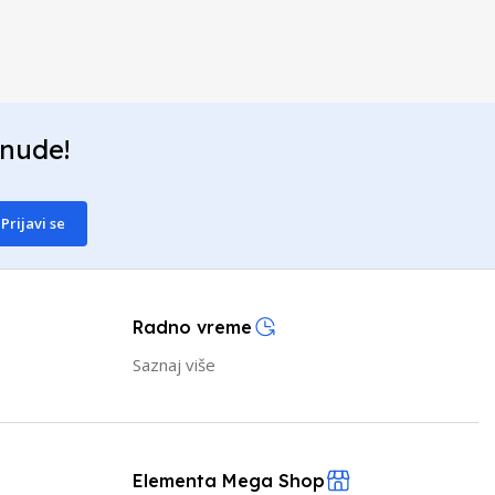
onude!
Prijavi se
Radno vreme
Saznaj više
Elementa Mega Shop