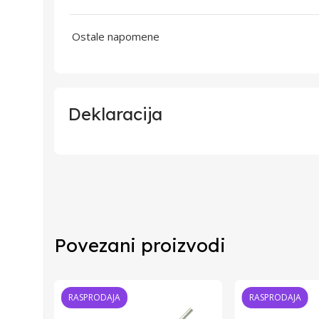
Ostale napomene
Deklaracija
Uvoznik
Proizvođač
Povezani proizvodi
Zemlja Porekla
Zemlja Uvoza
RASPRODAJA
RASPRODAJA