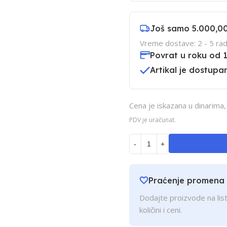
Još samo
5.000,0
Vreme dostave: 2 - 5 rad
Povrat u roku od 
Artikal je dostupan
Cena je iskazana u dinarima
PDV je uračunat.
-
+
Praćenje promena
Dodajte proizvode na list
količini i ceni.