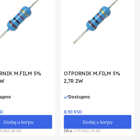
RNIK M.FILM 5%
OTPORNIK M.FILM 5%
2W
2,7R 2W
tupno
Dostupno
SD
8,90 RSD
Dodaj u korpu
Dodaj u korpu
P2W3,9R-MF
Šifra:
OTP2W2,7R-MF