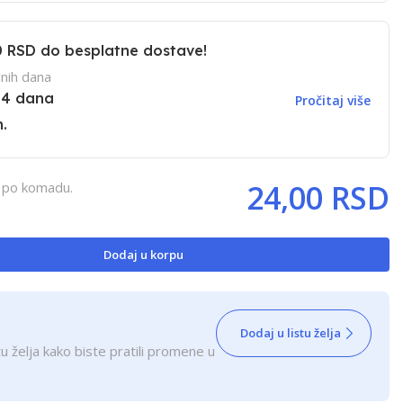
0 RSD
do besplatne dostave!
nih dana
14 dana
Pročitaj više
.
24,00 RSD
, po komadu.
Dodaj u korpu
Dodaj u listu želja
u želja kako biste pratili promene u