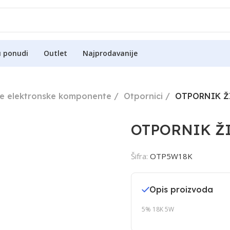
u ponudi
Outlet
Najprodavanije
ne elektronske komponente
Otpornici
OTPORNIK Ž
OTPORNIK ŽI
Šifra:
OTP5W18K
Opis proizvoda
5% 18K 5W