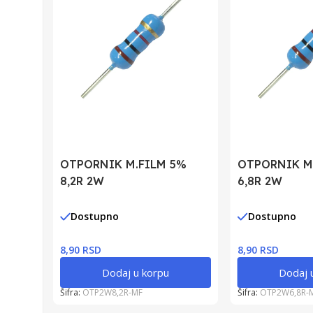
OTPORNIK M.FILM 5%
OTPORNIK M
8,2R 2W
6,8R 2W
Dostupno
Dostupno
8,90 RSD
8,90 RSD
Dodaj u korpu
Dodaj 
Šifra:
OTP2W8,2R-MF
Šifra:
OTP2W6,8R-