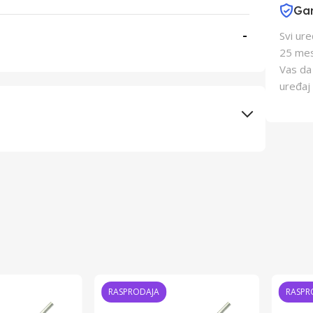
Gar
-
Svi ur
25 mes
Vas da
uređaj 
Elementa d.o.o., Subotica
TME
Kina
Kina
RASPRODAJA
RASPR