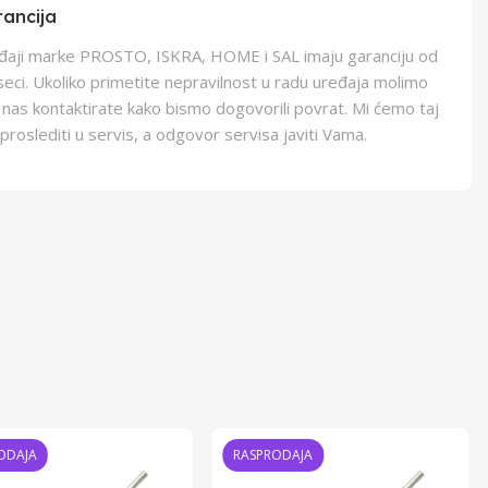
ancija
eđaji marke PROSTO, ISKRA, HOME i SAL imaju garanciju od
eci. Ukoliko primetite nepravilnost u radu uređaja molimo
 nas kontaktirate kako bismo dogovorili povrat. Mi ćemo taj
proslediti u servis, a odgovor servisa javiti Vama.
ODAJA
RASPRODAJA