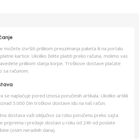
ćanje
e možete izvršiti prilikom preuzimanja paketa ili na portalu
latne kartice. Ukoliko želite platiti preko računa, molimo vas
navedete prilikom slanja korpe. Troškove dostave plaćate
o sa računom.
stava
 se naplaćuje pored iznosa poručenih artikala. Ukoliko artikli
iznad 5.000 Din troškovi dostave idu na naš račun.
na dostava važi isključivo za robu poručenu preko sajta.
e priprema i predaje dostavi u roku od 24h od poslate
bine (osim neradnih dana).