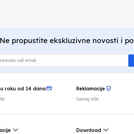
Ne propustite ekskluzivne novosti i p
 u roku od 14 dana
Reklamacije
iše
Saznaj više
acije
Download