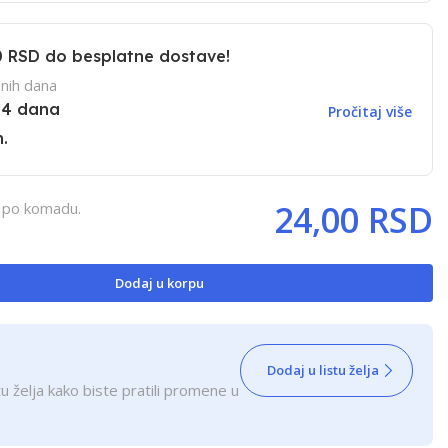
0 RSD
do besplatne dostave!
nih dana
14 dana
Pročitaj više
.
24,00 RSD
, po komadu.
Dodaj u korpu
Dodaj u listu želja
u želja kako biste pratili promene u