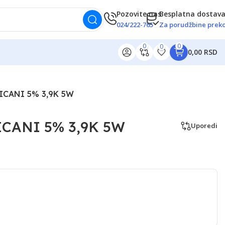
Pozovite nas
Besplatna dostav
024/222-765
Za porudžbine preko
0
0
0
0,00 RSD
ICANI 5% 3,9K 5W
CANI 5% 3,9K 5W
Uporedi