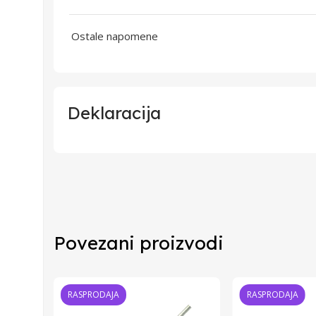
Ostale napomene
Deklaracija
Uvoznik
Proizvođač
Povezani proizvodi
Zemlja Porekla
Zemlja Uvoza
RASPRODAJA
RASPRODAJA