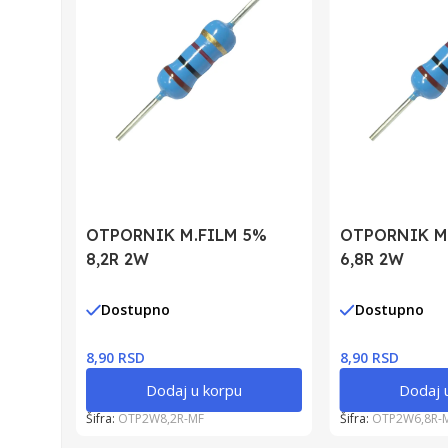
OTPORNIK M.FILM 5%
OTPORNIK M
8,2R 2W
6,8R 2W
Dostupno
Dostupno
8,90 RSD
8,90 RSD
Dodaj u korpu
Dodaj 
Šifra:
OTP2W8,2R-MF
Šifra:
OTP2W6,8R-