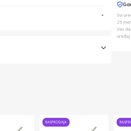
Gar
-
Svi ur
25 mes
Vas da
uređaj 
Elementa d.o.o., Subotica
TME
Kina
Kina
RASPRODAJA
RASPR