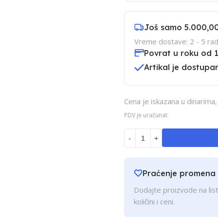
Još samo
5.000,0
Vreme dostave: 2 - 5 rad
Povrat u roku od 
Artikal je dostupan
Cena je iskazana u dinarima
PDV je uračunat.
-
+
Praćenje promena
Dodajte proizvode na list
količini i ceni.