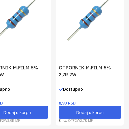
RNIK M.FILM 5%
OTPORNIK M.FILM 5%
2W
2,7R 2W
tupno
Dostupno
SD
8,90 RSD
Dodaj u korpu
Dodaj u korpu
P2W3,9R-MF
Šifra:
OTP2W2,7R-MF