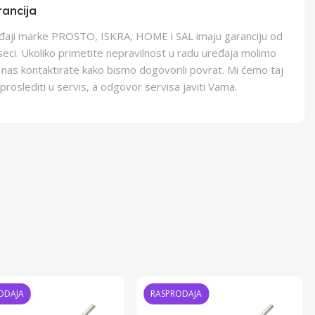
ancija
eđaji marke PROSTO, ISKRA, HOME i SAL imaju garanciju od
eci. Ukoliko primetite nepravilnost u radu uređaja molimo
 nas kontaktirate kako bismo dogovorili povrat. Mi ćemo taj
proslediti u servis, a odgovor servisa javiti Vama.
ODAJA
RASPRODAJA