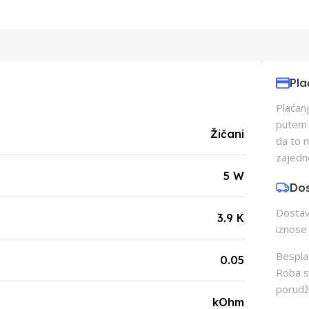
Pla
Plaćanj
putem p
Žičani
da to 
zajedn
5 W
Do
Dostava
3.9 K
iznose 
Besplat
0.05
Roba s
porudž
kOhm