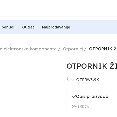
u ponudi
Outlet
Najprodavanije
ne elektronske komponente
Otpornici
OTPORNIK Ž
OTPORNIK ŽI
Šifra:
OTP5W3,9K
Opis proizvoda
5% 3,9K 5W