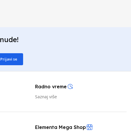
onude!
Prijavi se
Radno vreme
Saznaj više
Elementa Mega Shop