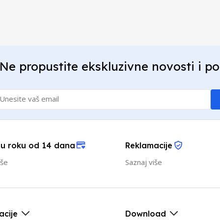
Ne propustite ekskluzivne novosti i p
 u roku od 14 dana
Reklamacije
iše
Saznaj više
acije
Download