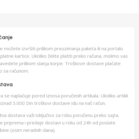
ćanje
e možete izvršiti prilikom preuzimanja paketa ili na portalu
latne kartice. Ukoliko želite platiti preko računa, molimo vas
navedete prilikom slanja korpe. Troškove dostave plaćate
o sa računom.
stava
 se naplaćuje pored iznosa poručenih artikala. Ukoliko artikli
iznad 5.000 Din troškovi dostave idu na naš račun.
na dostava važi isključivo za robu poručenu preko sajta.
e priprema i predaje dostavi u roku od 24h od poslate
bine (osim neradnih dana).