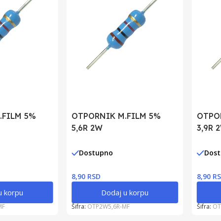
.FILM 5%
OTPORNIK M.FILM 5%
OTPO
5,6R 2W
3,9R 
Dostupno
Dos
8,90 RSD
8,90 R
u korpu
Dodaj u korpu
MF
Šifra:
OTP2W5,6R-MF
Šifra:
OT