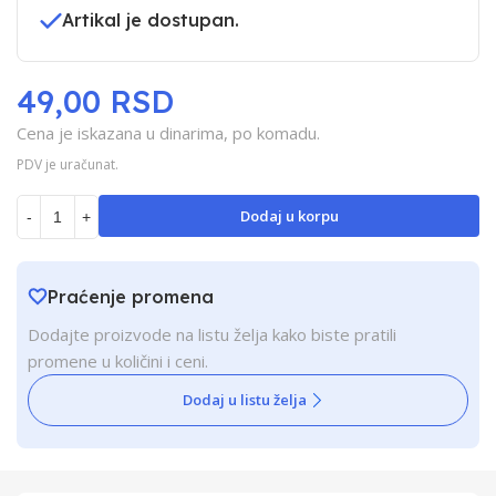
Artikal je dostupan.
49,00 RSD
Cena je iskazana u dinarima, po komadu.
PDV je uračunat.
Dodaj u korpu
-
+
Praćenje promena
Dodajte proizvode na listu želja kako biste pratili
promene u količini i ceni.
Dodaj u listu želja