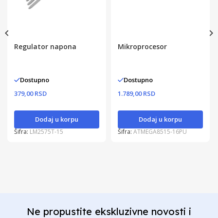
Regulator napona
Mikroprocesor
Dostupno
Dostupno
379,00 RSD
1.789,00 RSD
Dodaj u korpu
Dodaj u korpu
Šifra:
LM2575T-15
Šifra:
ATMEGA8515-16PU
Ne propustite ekskluzivne novosti i