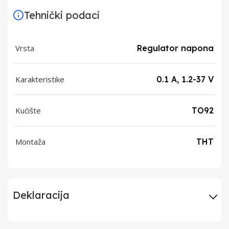
Tehnički podaci
Vrsta
Regulator napona
Karakteristike
0.1 A, 1.2-37 V
Kućište
TO92
Montaža
THT
Deklaracija
Uvoznik
Elementa d.o.o.,