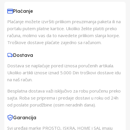
Subotica
Plaćanje
Plaćanje možete izvršiti prilikom preuzimanja paketa ili na
Proizvođač
TME
portalu putem platne kartice. Ukoliko želite platiti preko
računa, molimo vas da to navedete prilikom slanja korpe.
Zemlja Porekla
Kina
Troškove dostave plaćate zajedno sa računom.
Dostava
Zemlja Uvoza
Nemačka
Dostava se naplaćuje pored iznosa poručenih artikala.
Ukoliko artikli iznose iznad 5.000 Din troškovi dostave idu
na naš račun.
Besplatna dostava važi isključivo za robu poručenu preko
sajta. Roba se priprema i predaje dostavi u roku od 24h
od poslate porudžbine (osim neradnih dana).
Garancija
Svi uređaji marke PROSTO, ISKRA, HOME i SAL imaju