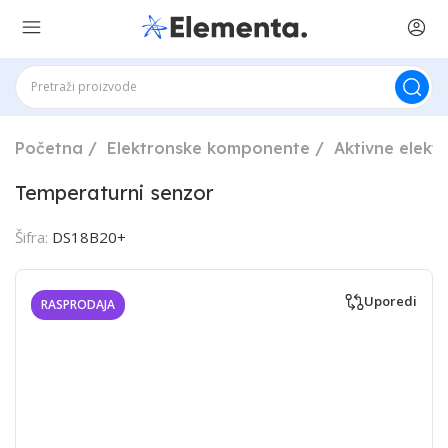
Početna
Elektronske komponente
Aktivne elek
Temperaturni senzor
Šifra:
DS18B20+
Uporedi
RASPRODAJA