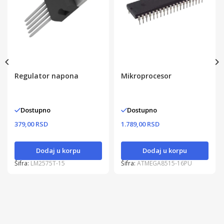
Regulator napona
Mikroprocesor
Dostupno
Dostupno
379,00 RSD
1.789,00 RSD
Dodaj u korpu
Dodaj u korpu
Šifra:
LM2575T-15
Šifra:
ATMEGA8515-16PU