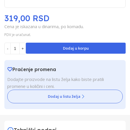
319,00 RSD
Cena je iskazana u dinarima, po komadu.
PDV je uračunat.
Dodaj u korpu
-
+
Praćenje promena
Dodajte proizvode na listu želja kako biste pratili
promene u količini i ceni.
Dodaj u listu želja