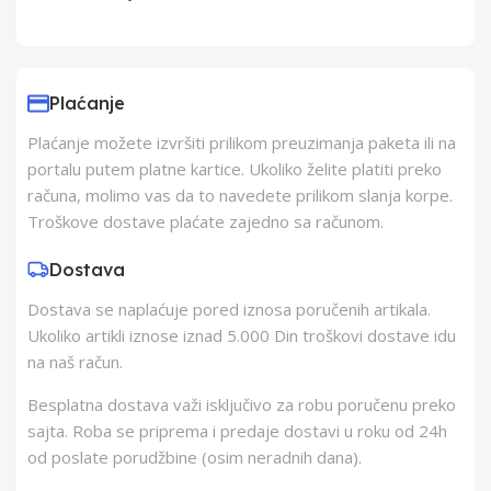
Uvoznik
Elementa d.o.o.,
Subotica
Plaćanje
Plaćanje možete izvršiti prilikom preuzimanja paketa ili na
Proizvođač
Schukat Electronic
portalu putem platne kartice. Ukoliko želite platiti preko
gmbh
računa, molimo vas da to navedete prilikom slanja korpe.
Troškove dostave plaćate zajedno sa računom.
Zemlja Porekla
Kina
Dostava
Dostava se naplaćuje pored iznosa poručenih artikala.
Zemlja Uvoza
Kina
Ukoliko artikli iznose iznad 5.000 Din troškovi dostave idu
na naš račun.
Besplatna dostava važi isključivo za robu poručenu preko
sajta. Roba se priprema i predaje dostavi u roku od 24h
od poslate porudžbine (osim neradnih dana).