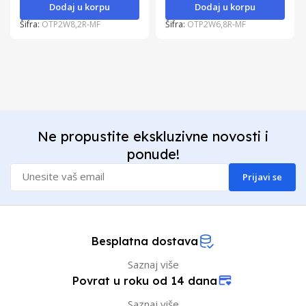
Dodaj u korpu
Dodaj u korpu
Šifra:
OTP2W8,2R-MF
Šifra:
OTP2W6,8R-MF
Ne propustite ekskluzivne novosti i
ponude!
Prijavi se
Besplatna dostava
Saznaj više
Povrat u roku od 14 dana
Saznaj više