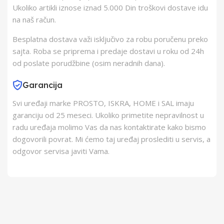
Ukoliko artikli iznose iznad 5.000 Din troškovi dostave idu
na naš račun.
Besplatna dostava važi isključivo za robu poručenu preko
sajta. Roba se priprema i predaje dostavi u roku od 24h
od poslate porudžbine (osim neradnih dana).
Garancija
Svi uređaji marke PROSTO, ISKRA, HOME i SAL imaju
garanciju od 25 meseci. Ukoliko primetite nepravilnost u
radu uređaja molimo Vas da nas kontaktirate kako bismo
dogovorili povrat. Mi ćemo taj uređaj proslediti u servis, a
odgovor servisa javiti Vama.