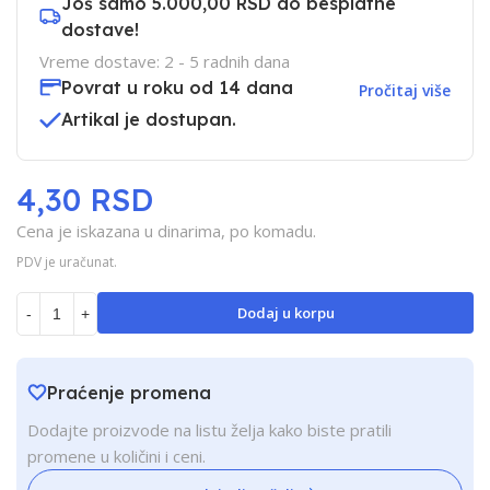
Još samo
5.000,00 RSD
do besplatne
dostave!
Vreme dostave: 2 - 5 radnih dana
Povrat u roku od 14 dana
Pročitaj više
Artikal je dostupan.
4,30 RSD
Cena je iskazana u dinarima, po komadu.
PDV je uračunat.
Dodaj u korpu
-
+
Praćenje promena
Dodajte proizvode na listu želja kako biste pratili
promene u količini i ceni.