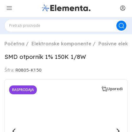
Početna
Elektronske komponente
Pasivne elek
SMD otpornik 1% 150K 1/8W
Šifra:
R0805-K150
Uporedi
RASPRODAJA