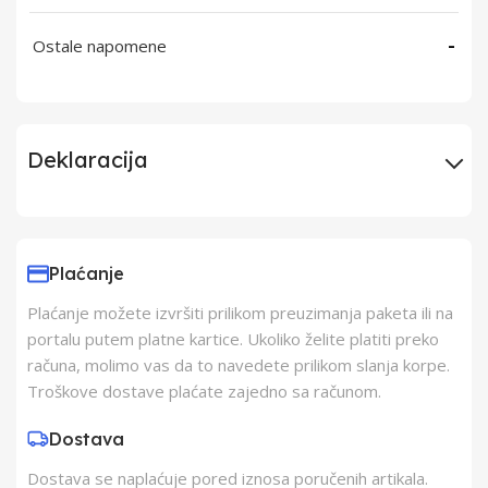
Ostale napomene
-
Deklaracija
Uvoznik
Elementa d.o.o.,
Subotica
Plaćanje
Plaćanje možete izvršiti prilikom preuzimanja paketa ili na
Proizvođač
Schukat Electronic
portalu putem platne kartice. Ukoliko želite platiti preko
gmbh
računa, molimo vas da to navedete prilikom slanja korpe.
Troškove dostave plaćate zajedno sa računom.
Zemlja Porekla
Kina
Dostava
Dostava se naplaćuje pored iznosa poručenih artikala.
Zemlja Uvoza
Kina