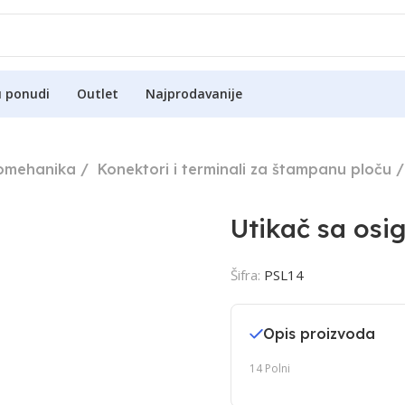
u ponudi
Outlet
Najprodavanije
romehanika
Konektori i terminali za štampanu ploču
Utikač sa os
Šifra:
PSL14
Opis proizvoda
14 Polni