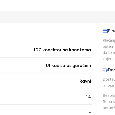
Pla
Plaćanj
putem p
IDC konektor sa kandžama
da to 
zajedn
Utikač sa osiguračem
Do
Dostava
Ravni
iznose 
Besplat
14
Roba s
porudž
-