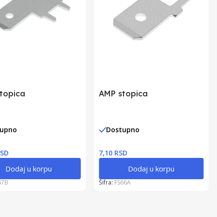
topica
AMP stopica
tupno
Dostupno
RSD
7,10 RSD
Dodaj u korpu
Dodaj u korpu
67B
Šifra:
FS66A