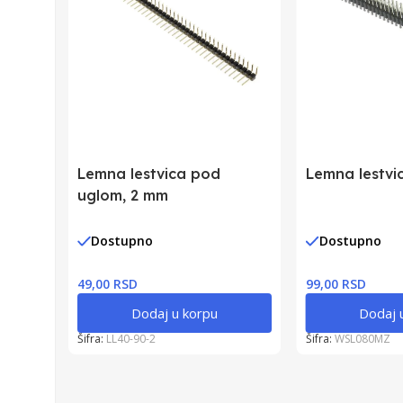
Lemna lestvica pod
Lemna lestvi
uglom, 2 mm
Dostupno
Dostupno
49,00 RSD
99,00 RSD
Dodaj u korpu
Dodaj 
Šifra:
LL40-90-2
Šifra:
WSL080MZ