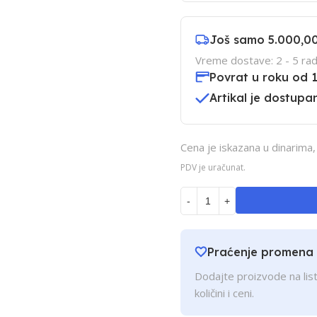
Još samo
5.000,0
Vreme dostave: 2 - 5 rad
Povrat u roku od 
Artikal je dostupan
Cena je iskazana u dinarima
PDV je uračunat.
-
+
Praćenje promena
Dodajte proizvode na list
količini i ceni.