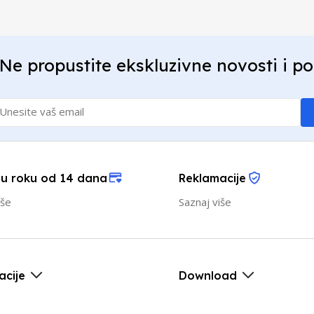
Ne propustite ekskluzivne novosti i p
 u roku od 14 dana
Reklamacije
iše
Saznaj više
acije
Download