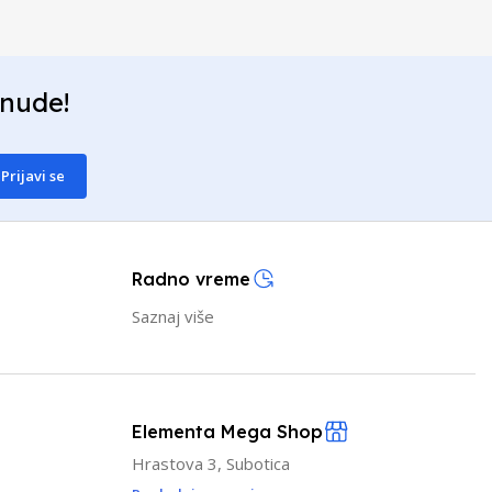
onude!
Prijavi se
Radno vreme
Saznaj više
Elementa Mega Shop
Hrastova 3, Subotica