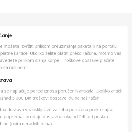
ćanje
e možete izvršiti prilikom preuzimanja paketa ili na portalu
latne kartice. Ukoliko želite platiti preko računa, molimo vas
navedete prilikom slanja korpe. Troškove dostave plaćate
o sa računom.
stava
 se naplaćuje pored iznosa poručenih artikala. Ukoliko artikli
iznad 5.000 Din troškovi dostave idu na naš račun.
na dostava važi isključivo za robu poručenu preko sajta.
e priprema i predaje dostavi u roku od 24h od poslate
bine (osim neradnih dana).