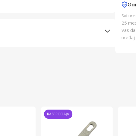
Gar
Svi ur
25 mes
Vas da
uređaj 
Elementa d.o.o., Subotica
Schukat Electronic gmbh
Kina
Kina
RASPRODAJA