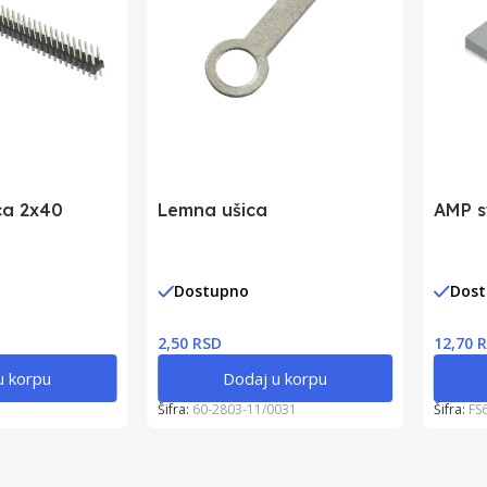
ca 2x40
Lemna ušica
AMP s
Dostupno
Dos
2,50 RSD
12,70 
u korpu
Dodaj u korpu
Šifra:
60-2803-11/0031
Šifra:
FS