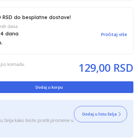
0 RSD
do besplatne dostave!
nih dana
14 dana
Pročitaj više
.
129,00 RSD
, po komadu.
Dodaj u korpu
Dodaj u listu želja
u želja kako biste pratili promene u