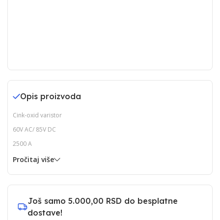
Opis proizvoda
Cink-oxid varistor
60V AC/ 85V DC
2500 A
Pročitaj više
Još samo
5.000,00 RSD
do besplatne
dostave!