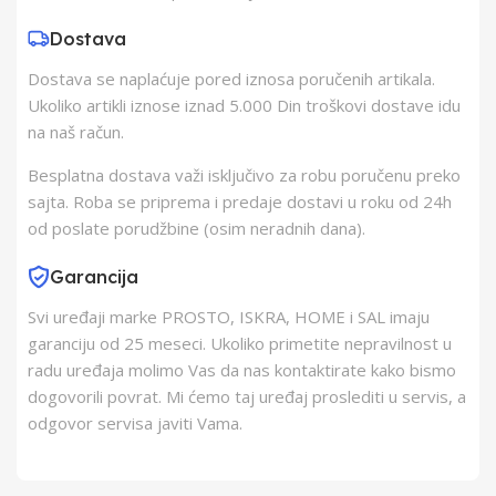
Dostava
Zemlja Uvoza
Kina
Dostava se naplaćuje pored iznosa poručenih artikala.
Ukoliko artikli iznose iznad 5.000 Din troškovi dostave idu
na naš račun.
Besplatna dostava važi isključivo za robu poručenu preko
sajta. Roba se priprema i predaje dostavi u roku od 24h
od poslate porudžbine (osim neradnih dana).
Garancija
Svi uređaji marke PROSTO, ISKRA, HOME i SAL imaju
garanciju od 25 meseci. Ukoliko primetite nepravilnost u
radu uređaja molimo Vas da nas kontaktirate kako bismo
dogovorili povrat. Mi ćemo taj uređaj proslediti u servis, a
odgovor servisa javiti Vama.