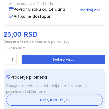
Vreme dostave: 2 - 5 radnih dana
Povrat u roku od 14 dana
Pročitaj više
Artikal je dostupan.
23,00 RSD
Cena je iskazana u dinarima, po komadu.
PDV je uračunat.
Dodaj u korpu
-
+
Praćenje promena
Dodajte proizvode na listu želja kako biste pratili
promene u količini i ceni.
Dodaj u listu želja