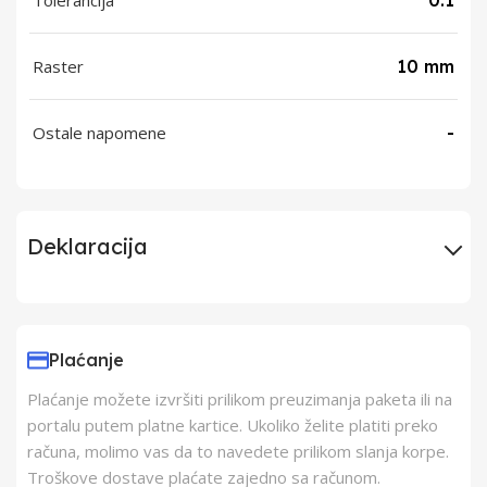
Tolerancija
0.1
Raster
10 mm
Ostale napomene
-
Deklaracija
Uvoznik
Elementa d.o.o.,
Subotica
Plaćanje
Plaćanje možete izvršiti prilikom preuzimanja paketa ili na
Proizvođač
H kft.
portalu putem platne kartice. Ukoliko želite platiti preko
računa, molimo vas da to navedete prilikom slanja korpe.
Zemlja Porekla
Kina
Troškove dostave plaćate zajedno sa računom.