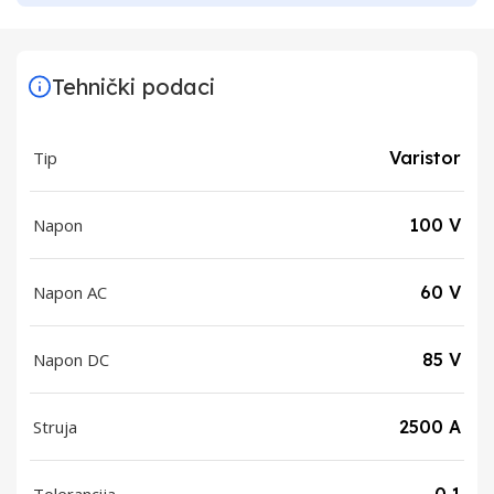
Tehnički podaci
Tip
Varistor
Napon
100 V
Napon AC
60 V
Napon DC
85 V
Struja
2500 A