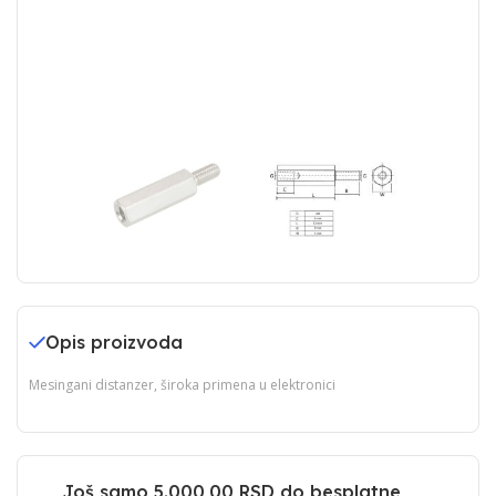
Opis proizvoda
Mesingani distanzer, široka primena u elektronici
Još samo
5.000,00 RSD
do besplatne