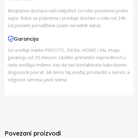
Besplatna dostava važi isključivo za robu poručenu preko
sajta. Roba se priprema i predaje dostavi u roku od 24h
od poslate porudžbine (osim neradnih dana).
Garancija
Svi uređaji marke PROSTO, ISKRA, HOME i SAL imaju
garanciju od 25 meseci. Ukoliko primetite nepravilnost u
radu uređaja molimo Vas da nas kontaktirate kako bismo
dogovorili povrat. Mi ćemo taj uređaj proslediti u servis, a
odgovor servisa javiti Vama.
Povezani proizvodi