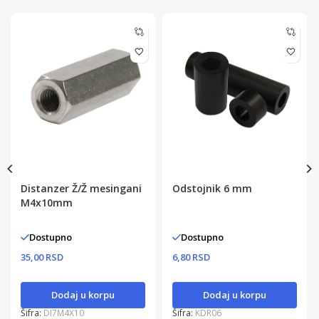
Distanzer Ž/Ž mesingani
Odstojnik 6 mm
M4x10mm
Dostupno
Dostupno
35,00 RSD
6,80 RSD
Dodaj u korpu
Dodaj u korpu
Šifra:
DI7M4X10
Šifra:
KDR06