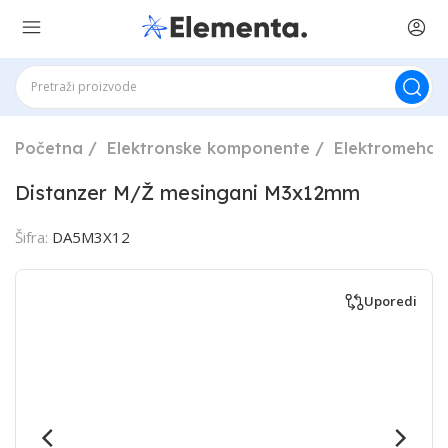
Početna
Elektronske komponente
Elektromehan
Distanzer M/Ž mesingani M3x12mm
Šifra:
DA5M3X12
Uporedi