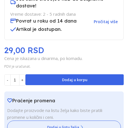
dostave!
Vreme dostave: 2 - 5 radnih dana
Povrat u roku od 14 dana
Pročitaj više
Artikal je dostupan.
29,00 RSD
Cena je iskazana u dinarima, po komadu.
PDV je uračunat.
Dodaj u korpu
-
+
Praćenje promena
Dodajte proizvode na listu želja kako biste pratili
promene u količini i ceni.
Dodaj u listu želja