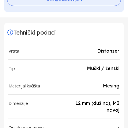
Tehnički podaci
Vrsta
Distanzer
Tip
Muški / ženski
Materijal kućišta
Mesing
Dimenzije
12 mm (dužina), M3
navoj
Ostale napomene
-