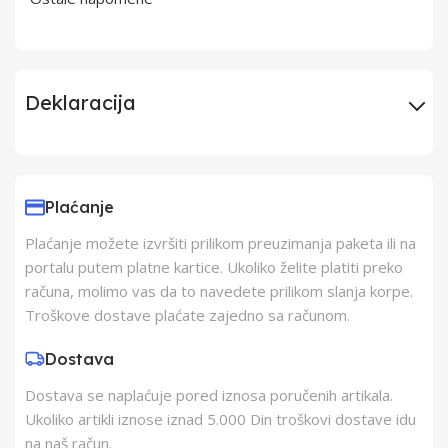
Deklaracija
Uvoznik
Elementa d.o.o.,
Subotica
Plaćanje
Plaćanje možete izvršiti prilikom preuzimanja paketa ili na
Proizvođač
Schukat Electronic
portalu putem platne kartice. Ukoliko želite platiti preko
gmbh
računa, molimo vas da to navedete prilikom slanja korpe.
Troškove dostave plaćate zajedno sa računom.
Zemlja Porekla
Kina
Dostava
Dostava se naplaćuje pored iznosa poručenih artikala.
Zemlja Uvoza
Kina
Ukoliko artikli iznose iznad 5.000 Din troškovi dostave idu
na naš račun.