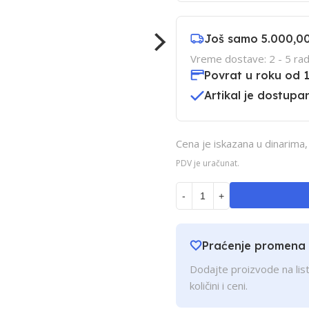
Još samo
5.000,0
Vreme dostave: 2 - 5 rad
Povrat u roku od 
Artikal je dostupan
Cena je iskazana u dinarima
PDV je uračunat.
-
+
Praćenje promena
Dodajte proizvode na list
količini i ceni.