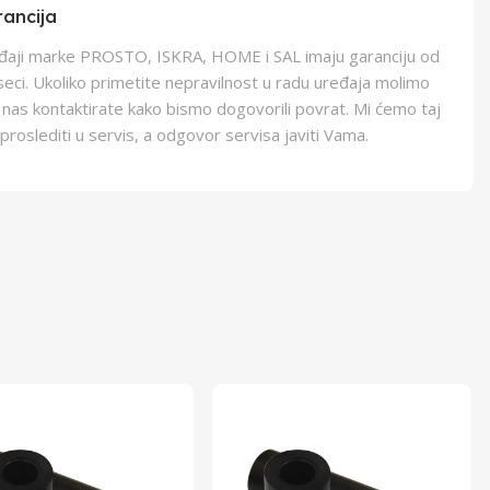
ancija
eđaji marke PROSTO, ISKRA, HOME i SAL imaju garanciju od
eci. Ukoliko primetite nepravilnost u radu uređaja molimo
 nas kontaktirate kako bismo dogovorili povrat. Mi ćemo taj
proslediti u servis, a odgovor servisa javiti Vama.