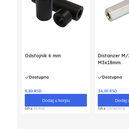
Odstojnik 6 mm
Distanzer M/
M3x18mm
Dostupno
Dostupno
6,80 RSD
34,00 RSD
Dodaj u korpu
Dodaj 
Šifra:
KDR06
Šifra:
DA5M3X18