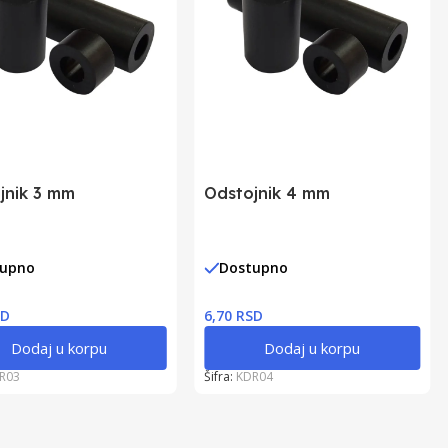
jnik 3 mm
Odstojnik 4 mm
tupno
Dostupno
SD
6,70 RSD
Dodaj u korpu
Dodaj u korpu
R03
Šifra:
KDR04