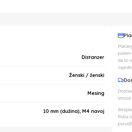
Pla
Plaćanj
putem p
Distanzer
da to 
zajedn
Ženski / ženski
Do
Dostava
Mesing
iznose 
Besplat
10 mm (dužina), M4 navoj
Roba s
porudž