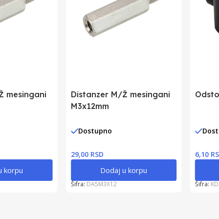
Ž mesingani
Distanzer M/Ž mesingani
Odsto
M3x12mm
Dostupno
Dos
29,00 RSD
6,10 R
u korpu
Dodaj u korpu
Šifra:
DA5M3X12
Šifra:
KD