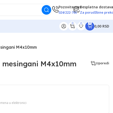
Pozovite nas
Besplatna dostav
024/222-765
Za porudžbine preko
0
0
0
0,00 RSD
esingani M4x10mm
Ž mesingani M4x10mm
Uporedi
imena u elektronici