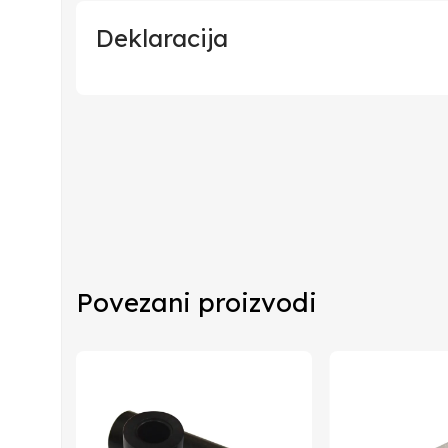
Deklaracija
Uvoznik
Proizvođač
Zemlja Porekla
Zemlja Uvoza
Povezani proizvodi