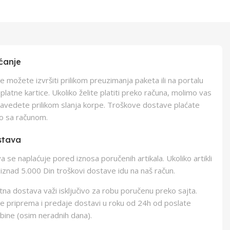
ćanje
e možete izvršiti prilikom preuzimanja paketa ili na portalu
latne kartice. Ukoliko želite platiti preko računa, molimo vas
navedete prilikom slanja korpe. Troškove dostave plaćate
o sa računom.
stava
 se naplaćuje pored iznosa poručenih artikala. Ukoliko artikli
iznad 5.000 Din troškovi dostave idu na naš račun.
na dostava važi isključivo za robu poručenu preko sajta.
e priprema i predaje dostavi u roku od 24h od poslate
bine (osim neradnih dana).