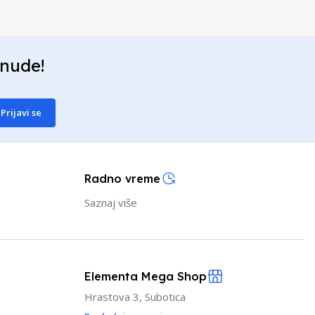
onude!
Prijavi se
Radno vreme
Saznaj više
Elementa Mega Shop
Hrastova 3, Subotica