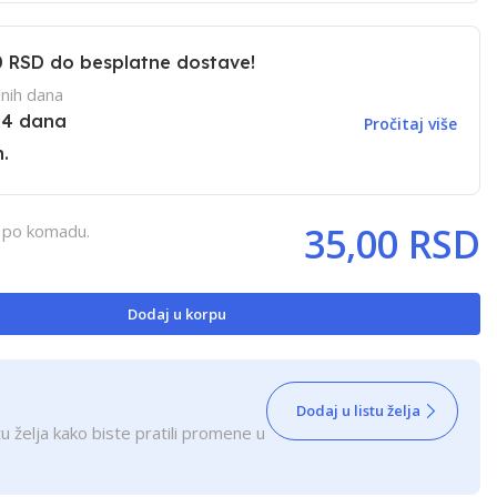
0 RSD
do besplatne dostave!
nih dana
14 dana
Pročitaj više
.
35,00 RSD
, po komadu.
Dodaj u korpu
Dodaj u listu želja
u želja kako biste pratili promene u