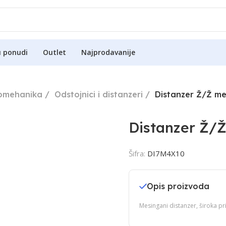
u ponudi
Outlet
Najprodavanije
romehanika
Odstojnici i distanzeri
Distanzer Ž/Ž m
Distanzer Ž/
Šifra:
DI7M4X10
Opis proizvoda
Mesingani distanzer, široka pr