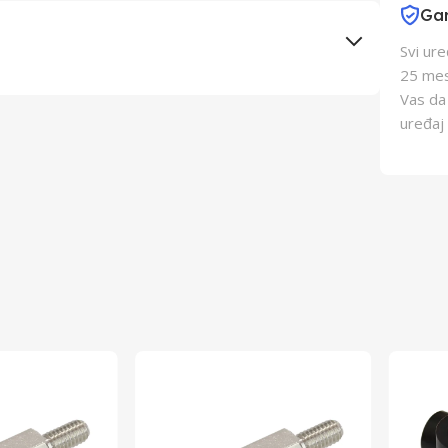
Gar
Svi ur
25 mes
Vas da
Elementa d.o.o., Subotica
uređaj 
Schukat Electronic gmbh
Kina
Kina