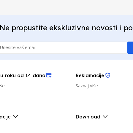
Ne propustite ekskluzivne novosti i p
 u roku od 14 dana
Reklamacije
iše
Saznaj više
acije
Download