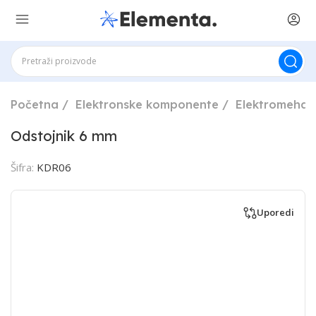
Početna
Elektronske komponente
Elektromehan
Odstojnik 6 mm
Šifra:
KDR06
Uporedi