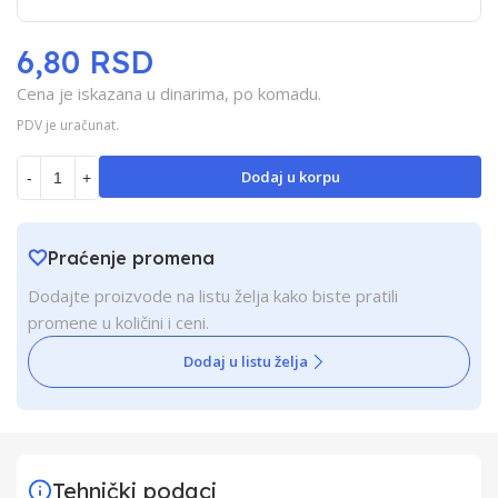
6,80 RSD
Cena je iskazana u dinarima, po komadu.
PDV je uračunat.
Dodaj u korpu
-
+
Praćenje promena
Dodajte proizvode na listu želja kako biste pratili
promene u količini i ceni.
Dodaj u listu želja
Tehnički podaci