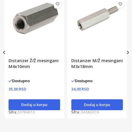
Distanzer Ž/Ž mesingani
Distanzer M/Ž mesingani
M4x10mm
M3x18mm
Dostupno
Dostupno
35,00 RSD
34,00 RSD
Dodaj u korpu
Dodaj u korpu
Šifra:
DI7M4X10
Šifra:
DA5M3X18