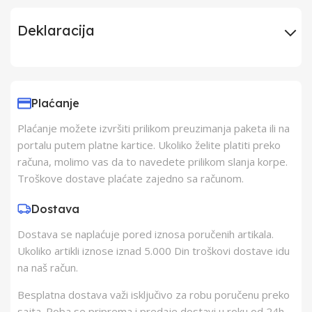
Deklaracija
Uvoznik
Elementa d.o.o.,
Subotica
Plaćanje
Plaćanje možete izvršiti prilikom preuzimanja paketa ili na
Proizvođač
Schukat Electronic
portalu putem platne kartice. Ukoliko želite platiti preko
gmbh
računa, molimo vas da to navedete prilikom slanja korpe.
Troškove dostave plaćate zajedno sa računom.
Zemlja Porekla
Kina
Dostava
Dostava se naplaćuje pored iznosa poručenih artikala.
Zemlja Uvoza
Kina
Ukoliko artikli iznose iznad 5.000 Din troškovi dostave idu
na naš račun.
Besplatna dostava važi isključivo za robu poručenu preko
sajta. Roba se priprema i predaje dostavi u roku od 24h