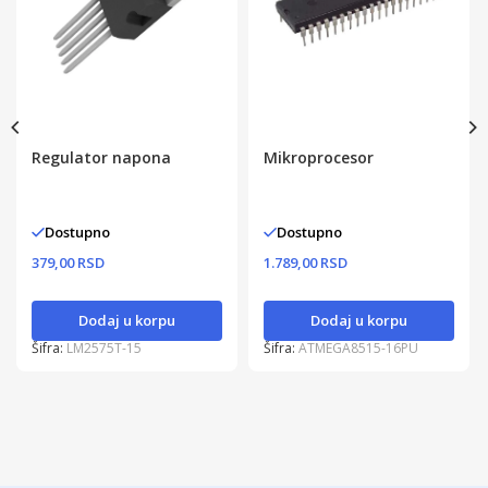
Regulator napona
Mikroprocesor
Dostupno
Dostupno
379,00 RSD
1.789,00 RSD
Dodaj u korpu
Dodaj u korpu
Šifra:
LM2575T-15
Šifra:
ATMEGA8515-16PU