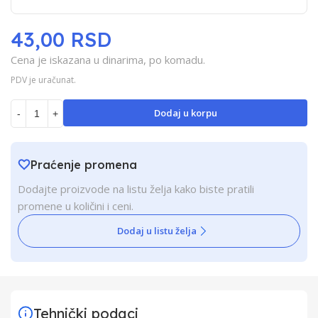
43,00 RSD
Cena je iskazana u dinarima, po komadu.
PDV je uračunat.
Dodaj u korpu
-
+
Praćenje promena
Dodajte proizvode na listu želja kako biste pratili
promene u količini i ceni.
Dodaj u listu želja
Tehnički podaci