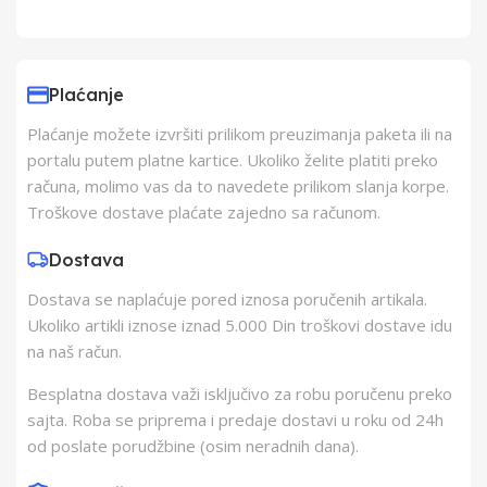
Uvoznik
Elementa d.o.o.,
Subotica
Plaćanje
Plaćanje možete izvršiti prilikom preuzimanja paketa ili na
Proizvođač
Schukat Electronic
portalu putem platne kartice. Ukoliko želite platiti preko
gmbh
računa, molimo vas da to navedete prilikom slanja korpe.
Troškove dostave plaćate zajedno sa računom.
Zemlja Porekla
Kina
Dostava
Dostava se naplaćuje pored iznosa poručenih artikala.
Zemlja Uvoza
Kina
Ukoliko artikli iznose iznad 5.000 Din troškovi dostave idu
na naš račun.
Besplatna dostava važi isključivo za robu poručenu preko
sajta. Roba se priprema i predaje dostavi u roku od 24h
od poslate porudžbine (osim neradnih dana).