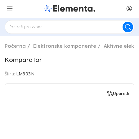
Početna
Elektronske komponente
Aktivne elek
Komparator
Šifra:
LM393N
Uporedi