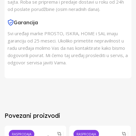
sajta. Roba se priprema i predaje dostavi u roku od 24h
od poslate porudžbine (osim neradnih dana).
Garancija
Svi uređaji marke PROSTO, ISKRA, HOME i SAL imaju
garanciju od 25 meseci. Ukoliko primetite nepravilnost u
radu uređaja molimo Vas da nas kontaktirate kako bismo
dogovorili povrat. Mi ćemo taj uređaj proslediti u servis, a
odgovor servisa javiti Vama.
Povezani proizvodi
RASPRODAJA
RASPRODAJA