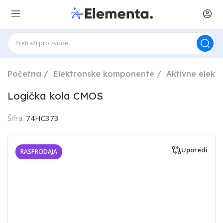
Početna
Elektronske komponente
Aktivne elek
Logička kola CMOS
Šifra:
74HC373
Uporedi
RASPRODAJA