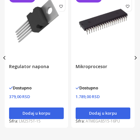
Regulator napona
Mikroprocesor
Dostupno
Dostupno
379,00 RSD
1.789,00 RSD
Dodaj u korpu
Dodaj u korpu
Šifra:
LM2575T-15
Šifra:
ATMEGA8515-16PU