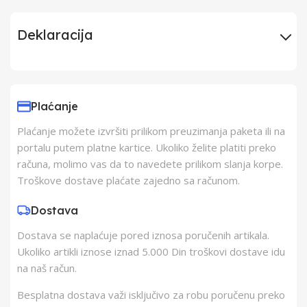
Deklaracija
Uvoznik
Elementa d.o.o.,
Subotica
Plaćanje
Plaćanje možete izvršiti prilikom preuzimanja paketa ili na
Proizvođač
Schukat Electronic
portalu putem platne kartice. Ukoliko želite platiti preko
gmbh
računa, molimo vas da to navedete prilikom slanja korpe.
Troškove dostave plaćate zajedno sa računom.
Zemlja Porekla
Kina
Dostava
Dostava se naplaćuje pored iznosa poručenih artikala.
Zemlja Uvoza
Kina
Ukoliko artikli iznose iznad 5.000 Din troškovi dostave idu
na naš račun.
Besplatna dostava važi isključivo za robu poručenu preko