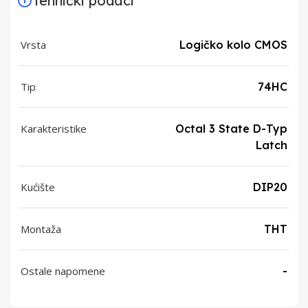
Tehnički podaci
Vrsta
Logičko kolo CMOS
Tip
74HC
Karakteristike
Octal 3 State D-Typ
Latch
Kućište
DIP20
Montaža
THT
Ostale napomene
-