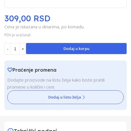
309,00 RSD
Cena je iskazana u dinarima, po komadu.
PDV je uračunat.
Dodaj u korpu
-
+
Praćenje promena
Dodajte proizvode na listu želja kako biste pratili
promene u količini i ceni.
Dodaj u listu želja