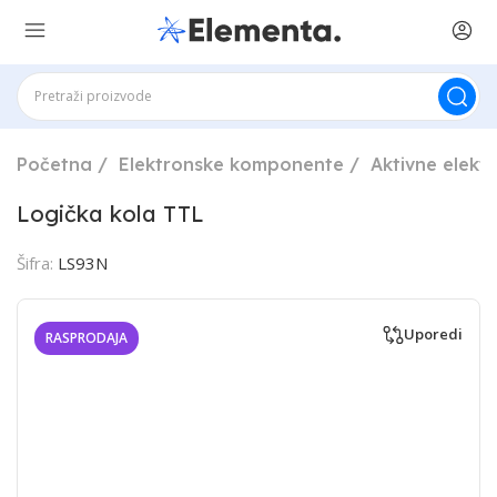
Početna
Elektronske komponente
Aktivne elek
Logička kola TTL
Šifra:
LS93N
Uporedi
RASPRODAJA