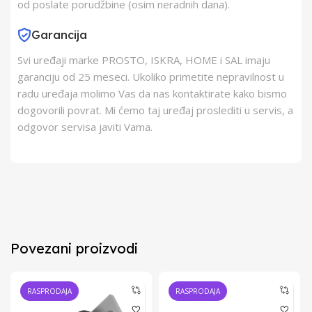
od poslate porudžbine (osim neradnih dana).
Garancija
Svi uređaji marke PROSTO, ISKRA, HOME i SAL imaju
garanciju od 25 meseci. Ukoliko primetite nepravilnost u
radu uređaja molimo Vas da nas kontaktirate kako bismo
dogovorili povrat. Mi ćemo taj uređaj proslediti u servis, a
odgovor servisa javiti Vama.
Povezani proizvodi
RASPRODAJA
RASPRODAJA