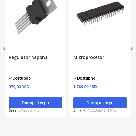
Regulator napona
Mikroprocesor
Dostupno
Dostupno
379,00 RSD
1.789,00 RSD
Dodaj u korpu
Dodaj u korpu
Šifra:
LM2575T-15
Šifra:
ATMEGA8515-16PU