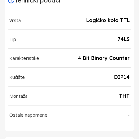
Tehnički podaci
Vrsta
Logičko kolo TTL
Tip
74LS
Karakteristike
4 Bit Binary Counter
Kućište
DIP14
Montaža
THT
Ostale napomene
-