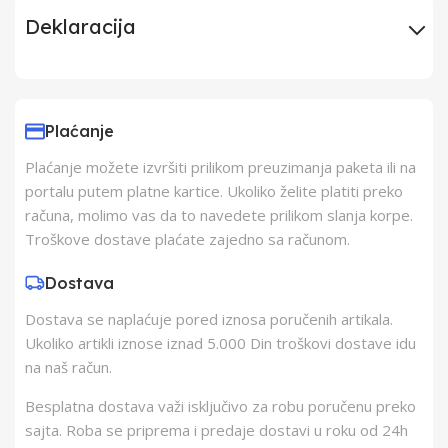
Deklaracija
Uvoznik
Elementa d.o.o.,
Subotica
Plaćanje
Plaćanje možete izvršiti prilikom preuzimanja paketa ili na
Proizvođač
Schukat Electronic
portalu putem platne kartice. Ukoliko želite platiti preko
gmbh
računa, molimo vas da to navedete prilikom slanja korpe.
Troškove dostave plaćate zajedno sa računom.
Zemlja Porekla
Kina
Dostava
Dostava se naplaćuje pored iznosa poručenih artikala.
Zemlja Uvoza
Kina
Ukoliko artikli iznose iznad 5.000 Din troškovi dostave idu
na naš račun.
Besplatna dostava važi isključivo za robu poručenu preko
sajta. Roba se priprema i predaje dostavi u roku od 24h