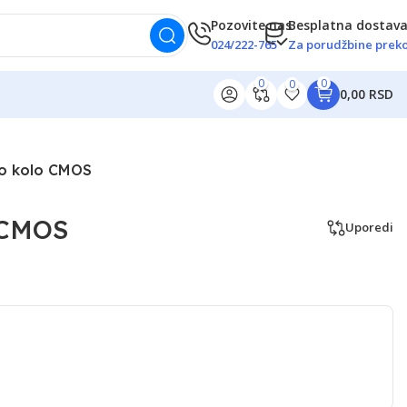
Pozovite nas
Besplatna dostav
024/222-765
Za porudžbine preko
0
0
0
0,00 RSD
o kolo CMOS
 CMOS
Uporedi