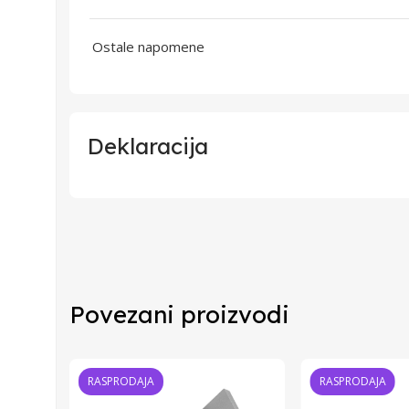
Ostale napomene
Deklaracija
Uvoznik
Proizvođač
Povezani proizvodi
Zemlja Porekla
Zemlja Uvoza
RASPRODAJA
RASPRODAJA