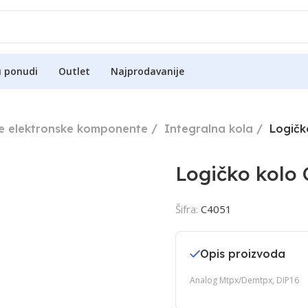
u ponudi
Outlet
Najprodavanije
ne elektronske komponente
Integralna kola
Logičk
Logičko kolo
Šifra:
C4051
Opis proizvoda
Analog Mtpx/Demtpx, DIP16