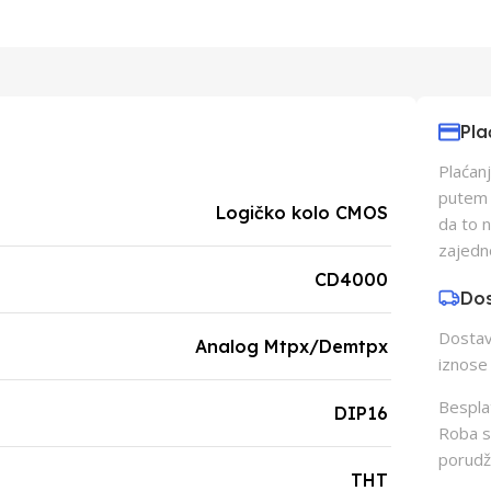
Pla
Plaćanj
putem p
Logičko kolo CMOS
da to 
zajedn
CD4000
Do
Dostava
Analog Mtpx/Demtpx
iznose 
Besplat
DIP16
Roba s
porudž
THT