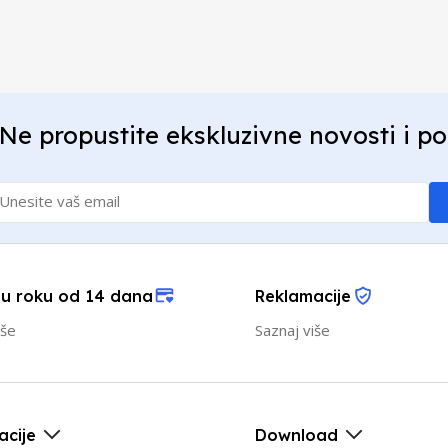
Ne propustite ekskluzivne novosti i p
 u roku od 14 dana
Reklamacije
iše
Saznaj više
acije
Download