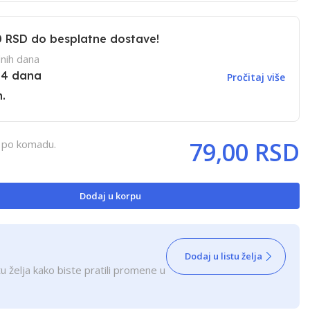
0 RSD
do besplatne dostave!
nih dana
14 dana
Pročitaj više
.
79,00 RSD
, po komadu.
Dodaj u korpu
Dodaj u listu želja
u želja kako biste pratili promene u