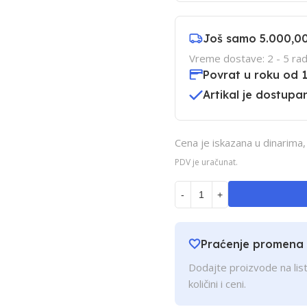
Još samo
5.000,0
Vreme dostave: 2 - 5 rad
Povrat u roku od 
Artikal je dostupan
Cena je iskazana u dinarima
PDV je uračunat.
-
+
Praćenje promena
Dodajte proizvode na list
količini i ceni.