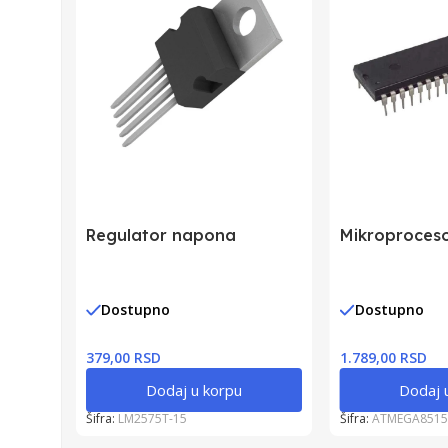
Regulator napona
Mikroproces
Dostupno
Dostupno
379,00 RSD
1.789,00 RSD
Dodaj u korpu
Dodaj 
Šifra:
LM2575T-15
Šifra:
ATMEGA8515