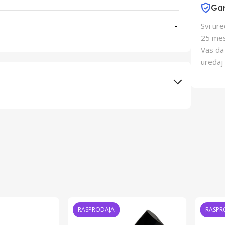
Gar
-
Svi ur
25 mes
Vas da
uređaj 
Elementa d.o.o., Subotica
Schukat Electronic gmbh
Kina
Kina
RASPRODAJA
RASPR