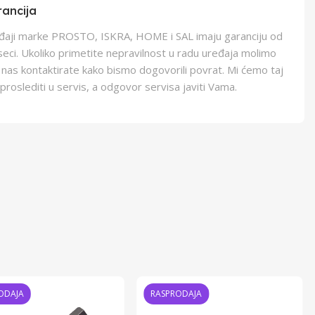
ancija
eđaji marke PROSTO, ISKRA, HOME i SAL imaju garanciju od
eci. Ukoliko primetite nepravilnost u radu uređaja molimo
 nas kontaktirate kako bismo dogovorili povrat. Mi ćemo taj
proslediti u servis, a odgovor servisa javiti Vama.
ODAJA
RASPRODAJA