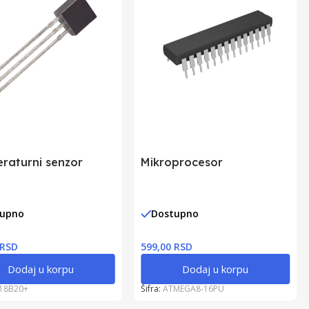
raturni senzor
Mikroprocesor
tupno
Dostupno
 RSD
599,00 RSD
Dodaj u korpu
Dodaj u korpu
18B20+
Šifra:
ATMEGA8-16PU