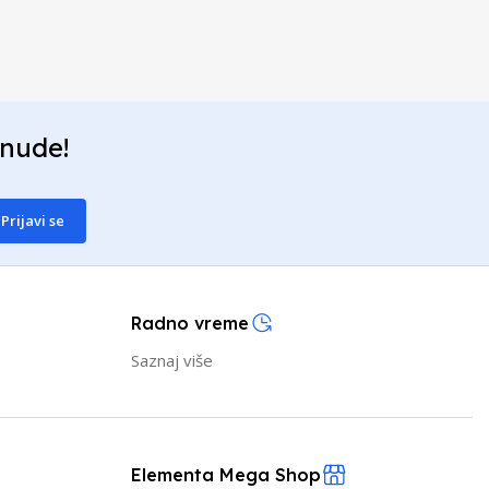
onude!
Prijavi se
Radno vreme
Saznaj više
Elementa Mega Shop