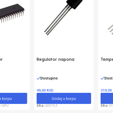
or
Regulator napona
Tempe
Dostupno
Dos
49,00 RSD
319,00
u korpu
Dodaj u korpu
-16PU
Šifra:
LM317LZ
Šifra:
DS