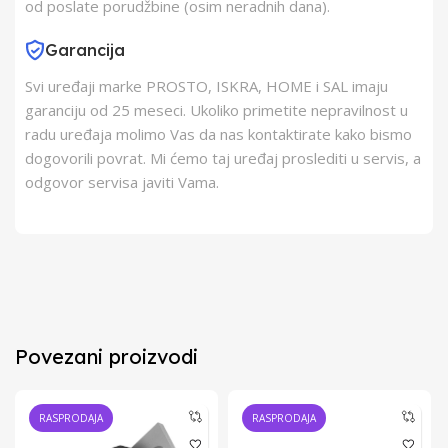
od poslate porudžbine (osim neradnih dana).
Garancija
Svi uređaji marke PROSTO, ISKRA, HOME i SAL imaju
garanciju od 25 meseci. Ukoliko primetite nepravilnost u
radu uređaja molimo Vas da nas kontaktirate kako bismo
dogovorili povrat. Mi ćemo taj uređaj proslediti u servis, a
odgovor servisa javiti Vama.
Povezani proizvodi
RASPRODAJA
RASPRODAJA