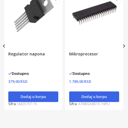
Regulator napona
Mikroprocesor
Dostupno
Dostupno
379,00 RSD
1.789,00 RSD
Dodaj u korpu
Dodaj u korpu
Šifra:
LM2575T-15
Šifra:
ATMEGA8515-16PU