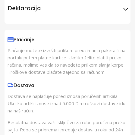
Deklaracija
Uvoznik
Elementa d.o.o.,
Subotica
Plaćanje
Plaćanje možete izvršiti prilikom preuzimanja paketa ili na
Proizvođač
Schukat Electronic
portalu putem platne kartice. Ukoliko želite platiti preko
gmbh
računa, molimo vas da to navedete prilikom slanja korpe.
Troškove dostave plaćate zajedno sa računom.
Zemlja Porekla
Kina
Dostava
Dostava se naplaćuje pored iznosa poručenih artikala.
Zemlja Uvoza
Kina
Ukoliko artikli iznose iznad 5.000 Din troškovi dostave idu
na naš račun.
Besplatna dostava važi isključivo za robu poručenu preko
sajta. Roba se priprema i predaje dostavi u roku od 24h