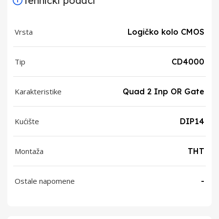
Tehnički podaci
Vrsta
Logičko kolo CMOS
Tip
CD4000
Karakteristike
Quad 2 Inp OR Gate
Kućište
DIP14
Montaža
THT
Ostale napomene
-