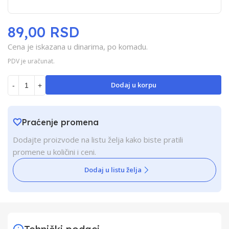
89,00 RSD
Cena je iskazana u dinarima, po komadu.
PDV je uračunat.
Dodaj u korpu
-
+
Praćenje promena
Dodajte proizvode na listu želja kako biste pratili
promene u količini i ceni.
Dodaj u listu želja