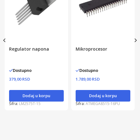
Regulator napona
Mikroprocesor
Dostupno
Dostupno
379,00 RSD
1.789,00 RSD
Dodaj u korpu
Dodaj u korpu
Šifra:
LM2575T-15
Šifra:
ATMEGA8515-16PU