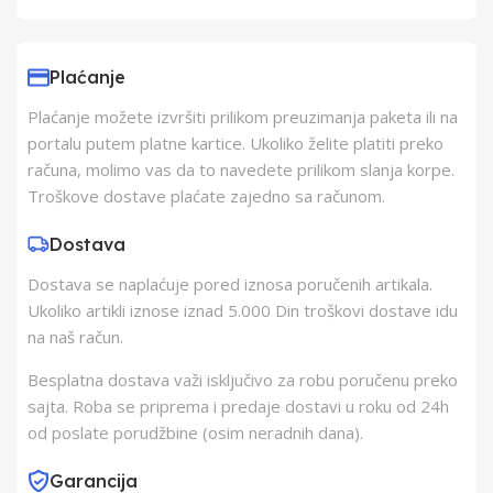
Uvoznik
Elementa d.o.o.,
Subotica
Plaćanje
Plaćanje možete izvršiti prilikom preuzimanja paketa ili na
Proizvođač
Schukat Electronic
portalu putem platne kartice. Ukoliko želite platiti preko
gmbh
računa, molimo vas da to navedete prilikom slanja korpe.
Troškove dostave plaćate zajedno sa računom.
Zemlja Porekla
Kina
Dostava
Dostava se naplaćuje pored iznosa poručenih artikala.
Zemlja Uvoza
Kina
Ukoliko artikli iznose iznad 5.000 Din troškovi dostave idu
na naš račun.
Besplatna dostava važi isključivo za robu poručenu preko
sajta. Roba se priprema i predaje dostavi u roku od 24h
od poslate porudžbine (osim neradnih dana).
Garancija