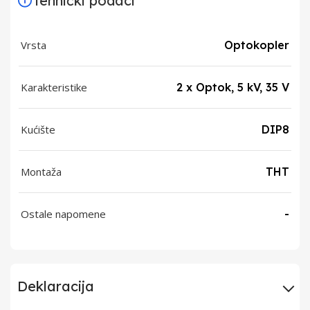
Tehnički podaci
Vrsta
Optokopler
Karakteristike
2 x Optok, 5 kV, 35 V
Kućište
DIP8
Montaža
THT
Ostale napomene
-
Deklaracija