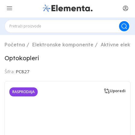
Početna
Elektronske komponente
Aktivne elek
Optokopleri
Šifra:
PC827
Uporedi
RASPRODAJA