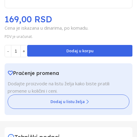
169,00 RSD
Cena je iskazana u dinarima, po komadu.
PDV je uračunat.
Dodaj u korpu
-
+
Praćenje promena
Dodajte proizvode na listu želja kako biste pratili
promene u količini i ceni.
Dodaj u listu želja