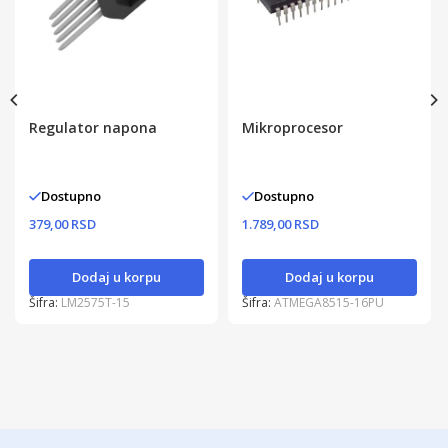
Regulator napona
Mikroprocesor
Dostupno
Dostupno
379,00 RSD
1.789,00 RSD
Dodaj u korpu
Dodaj u korpu
Šifra:
LM2575T-15
Šifra:
ATMEGA8515-16PU